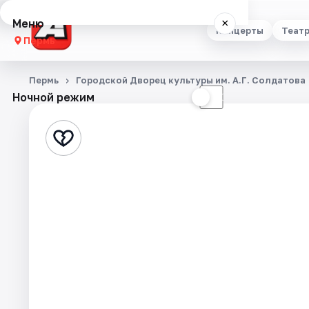
Меню
×
Концерты
Теат
Пермь
Концерты
Пермь
Городской Дворец культуры им. А.Г. Солдатова
Ночной режим
☀
☾
Театр
Стендап
Выставки
Квесты
Экскурсии
Спорт
События