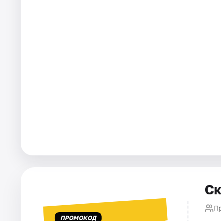
Города
Площадки
Артисты
Рейтинги
Ск
П
ПРОМОКОД