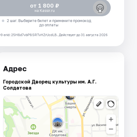
от 1 800 ₽
на Kassir.ru
2 шаг. Выберите билет и примените промокод
до оплаты
 erid: 25H8d7vbP8SRTvHZrUcdLB.
Действует до 31 августа 2026
Адрес
Городской Дворец культуры им. А.Г.
Солдатова