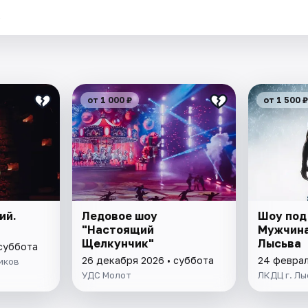
.
от 1 000 ₽
от 1 500 ₽
ий.
Ледовое шоу
Шоу под
"Настоящий
Мужчина
Щелкунчик"
Лысьва
 суббота
26 декабря 2026 • суббота
24 феврал
иков
УДС Молот
ЛКДЦ г. Лы