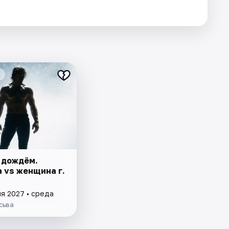
 дождём.
 vs женщина г.
я 2027 • среда
сьва