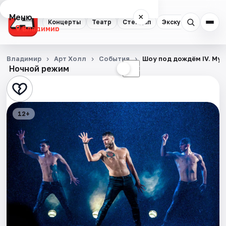
Меню
×
Концерты
Театр
Стендап
Экскурсии
Владимир
Концерты
Владимир
Арт Холл
События
Шоу под дождём IV. Му
Ночной режим
☀
☾
Театр
Стендап
12+
Экскурсии
События
Города
Площадки