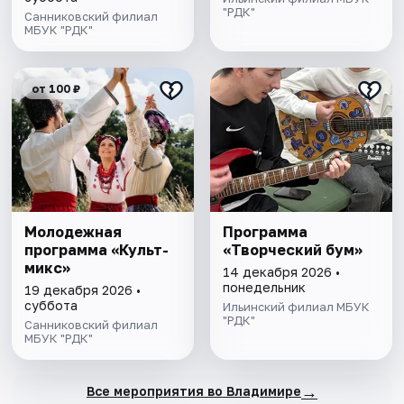
"РДК"
Санниковский филиал
МБУК "РДК"
от 100 ₽
Молодежная
Программа
программа «Культ-
«Творческий бум»
микс»
14 декабря 2026 •
понедельник
19 декабря 2026 •
суббота
Ильинский филиал МБУК
"РДК"
Санниковский филиал
МБУК "РДК"
→
Все мероприятия во Владимире