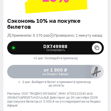
Сэкономь 10% на покупке
билетов
Применили: 8 270 раз
Проверено: 1 минуту назад
DX749988
Скопировать
1 шаг. Скопируйте промокод
от 1 900 ₽
на Яндекс Афише
2 шаг. Выберите билет и примените промокод
до оплаты
Реклама. ООО "ЯНДЕКС МУЗЫКА", ИНН: 9705121040 erid:
25H8d7vbP8SRTvHZrUcdLB
Действует до 30 сентября 2026
при покупке билетов от 3 000 ₽ на это мероприятие на Яндекс
Афише!