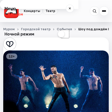
Меню
×
Концерты
Театр
Муром
Концерты
Муром
Городской театр
События
Шоу под дождём IV
Ночной режим
☀
☾
Театр
События
12+
Города
Площадки
Артисты
Рейтинги