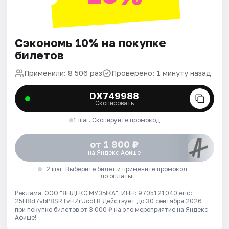
Сэкономь 10% на покупке
билетов
Применили: 8 506 раз
Проверено: 1 минуту назад
DX749988
Скопировать
1 шаг. Скопируйте промокод
от 1 800 ₽
на Яндекс Афише
2 шаг. Выберите билет и примените промокод
до оплаты
Реклама. ООО "ЯНДЕКС МУЗЫКА", ИНН: 9705121040 erid:
25H8d7vbP8SRTvHZrUcdLB
Действует до 30 сентября 2026
при покупке билетов от 3 000 ₽ на это мероприятие на Яндекс
Афише!