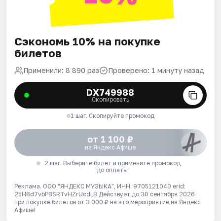
Сэкономь 10% на покупке
билетов
Применили: 8 890 раз
Проверено: 1 минуту назад
DX749988
Скопировать
1 шаг. Скопируйте промокод
от 1 100 ₽
на Яндекс Афише
2 шаг. Выберите билет и примените промокод
до оплаты
Реклама. ООО "ЯНДЕКС МУЗЫКА", ИНН: 9705121040 erid:
25H8d7vbP8SRTvHZrUcdLB
Действует до 30 сентября 2026
при покупке билетов от 3 000 ₽ на это мероприятие на Яндекс
Афише!