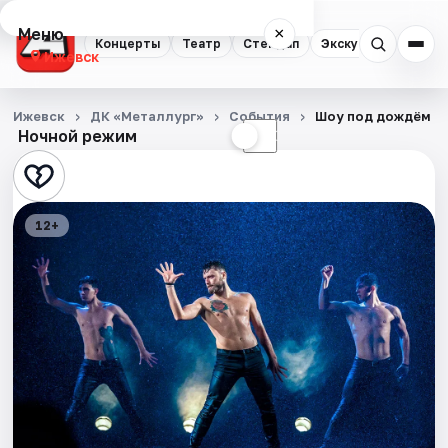
Меню
×
Концерты
Театр
Стендап
Экскурсии
Спор
Ижевск
Концерты
Ижевск
ДК «Металлург»
События
Шоу под дождём IV
Ночной режим
☀
☾
Театр
Стендап
12+
Экскурсии
Спорт
События
Города