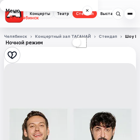
Меню
×
Концерты
Театр
Стендап
Выставки
Квест
Челябинск
Концерты
Челябинск
Концертный зал ТАГАНАЙ
Стендап
Шоу Им
Ночной режим
☀
☾
Театр
Стендап
Выставки
Квесты
Экскурсии
Спорт
События