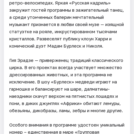
ретро-велосипедах. Яркая «Русская кадриль»
закружит гостей программы в зажигательный танец,
а среди утонченных балерин мечтательный
музыкант признается в любви своей музе — изящной
статуэтке на рояле, инкрустированном тысячами
кристаллов. Развеселят публику клоун Харри и
комический дуэт Мадам Бурлеск и Николя.
Гия Эрадзе — приверженец традиций классического
цирка. В его проектах всегда участвует множество
дрессированных животных, и эта программа не
исключение. В шоу «Бурлеск» медведи играют на
гармошке и балансируют на шаре, далматины-
наездники скачут верхом на пятнистых лошадях и
пони, в диких джунглях «Африки» обитают лемуры,
обезьяны, дикобразы, ламы, зебры и многие другие.
Особого внимания в программе удостоен уникальный
номер – единственная в мире «Групповая