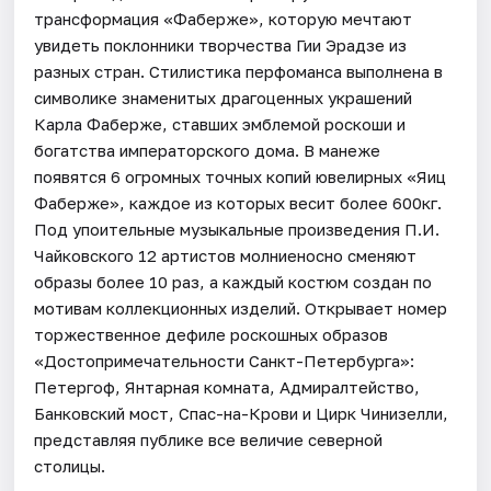
трансформация «Фаберже», которую мечтают
увидеть поклонники творчества Гии Эрадзе из
разных стран. Стилистика перфоманса выполнена в
символике знаменитых драгоценных украшений
Карла Фаберже, ставших эмблемой роскоши и
богатства императорского дома. В манеже
появятся 6 огромных точных копий ювелирных «Яиц
Фаберже», каждое из которых весит более 600кг.
Под упоительные музыкальные произведения П.И.
Чайковского 12 артистов молниеносно сменяют
образы более 10 раз, а каждый костюм создан по
мотивам коллекционных изделий. Открывает номер
торжественное дефиле роскошных образов
«Достопримечательности Санкт-Петербурга»:
Петергоф, Янтарная комната, Адмиралтейство,
Банковский мост, Спас-на-Крови и Цирк Чинизелли,
представляя публике все величие северной
столицы.