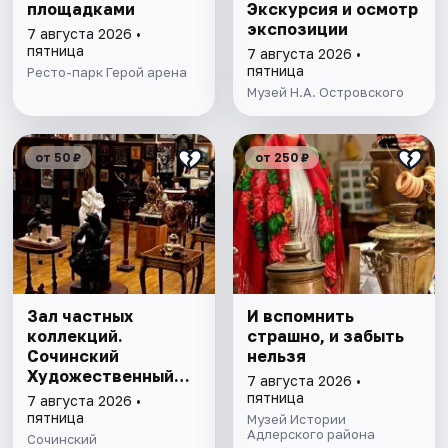
площадками
Экскурсия и осмотр
экспозиции
7 августа 2026 •
пятница
7 августа 2026 •
пятница
Ресто-парк Герой арена
Музей Н.А. Островского
от 50 ₽
от 250 ₽
Зал частных
И вспомнить
коллекций.
страшно, и забыть
Сочинский
нельзя
Художественный
7 августа 2026 •
музей им. Д.Д.
пятница
7 августа 2026 •
Жилинского
пятница
Музей Истории
Адлерского района
Сочинский