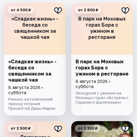
от 4 500 ₽
от 2 800 ₽
«Сладкая жизнь» -
В парк на Моховых
беседа со
горах Бора с
священником за
ужином в
чашкой чая
ресторане
«Сладкая жизнь» -
В парк на Моховых
беседа со
горах Бора с
священником за
ужином в ресторане
чашкой чая
8 августа 2026 •
суббота
8 августа 2026 •
суббота
Экскурсия с ужином на
Моховых горах «Встреча с
Римско-католический
Горьким и Шаляпиным»
приход Успения
Пресвятой Девы Марии
от 2 500 ₽
от 2 300 ₽