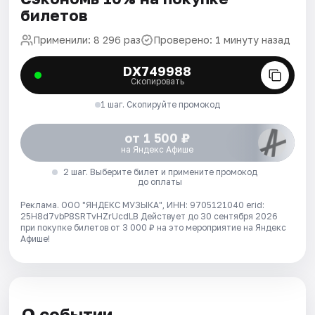
билетов
Применили: 8 296 раз
Проверено: 1 минуту назад
DX749988
Скопировать
1 шаг. Скопируйте промокод
от 1 500 ₽
на Яндекс Афише
2 шаг. Выберите билет и примените промокод
до оплаты
Реклама. ООО "ЯНДЕКС МУЗЫКА", ИНН: 9705121040 erid:
25H8d7vbP8SRTvHZrUcdLB
Действует до 30 сентября 2026
при покупке билетов от 3 000 ₽ на это мероприятие на Яндекс
Афише!
О событии