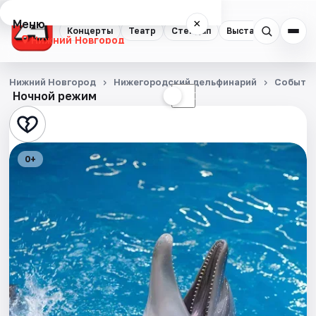
Меню
×
Концерты
Театр
Стендап
Выставки
Квест
Нижний Новгород
Концерты
Нижний Новгород
Нижегородский дельфинарий
Событи
Ночной режим
☀
☾
Театр
Стендап
0+
Выставки
Квесты
Экскурсии
Спорт
События