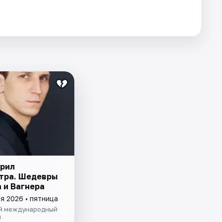
орил
тра. Шедевры
 и Вагнера
я 2026 • пятница
й международный
и