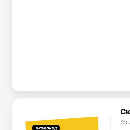
Города
Площадки
Артисты
Рейтинги
Ск
П
ПРОМОКОД