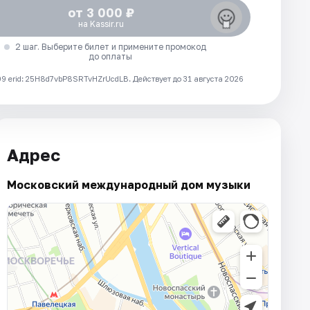
от 3 000 ₽
на Kassir.ru
2 шаг. Выберите билет и примените промокод
до оплаты
 erid: 25H8d7vbP8SRTvHZrUcdLB.
Действует до 31 августа 2026
Адрес
Московский международный дом музыки