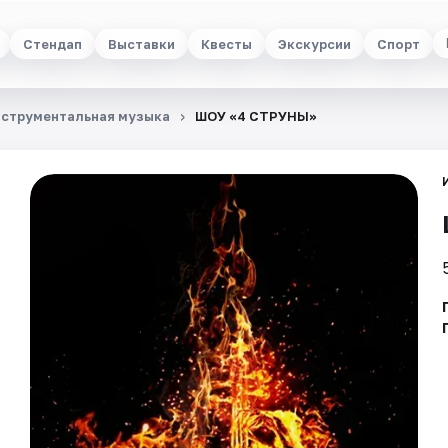
Стендап
Выставки
Квесты
Экскурсии
Спорт
струментальная музыка
ШОУ «4 СТРУНЫ»