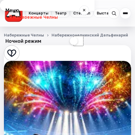
Меню
×
Концерты
Театр
Стендап
Выставки
Экску
Набережные Челны
Концерты
Набережные Челны
Набережночелнинский Дельфинарий
Ночной режим
☀
☾
Театр
Стендап
Выставки
Экскурсии
События
Города