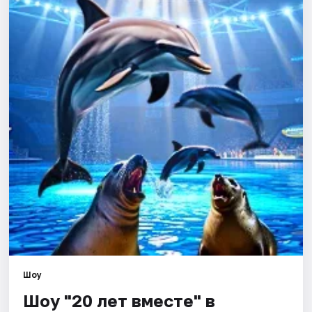
Площадки
Артисты
Рейтинги
Шоу
Шоу "20 лет вместе" в