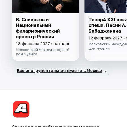
В. Спиваков и
ТенорА XXI века
Национальный
спеши. Песни А.
филармонический
Бабаджаняна
оркестр России
12 февраля 2027 • 
18 февраля 2027 • четверг
Московский междун
дом музыки
Московский международный
дом музыки
→
Все инструментальная музыка в Москве