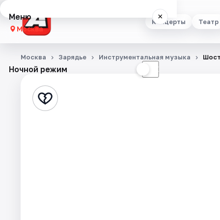
Меню
×
Концерты
Театр
Москва
Концерты
Москва
Зарядье
Инструментальная музыка
Шост
Ночной режим
☀
☾
Театр
Стендап
Выставки
Квесты
Экскурсии
Спорт
События