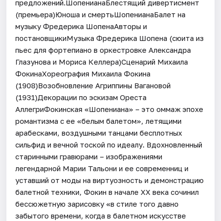
предложений.ШопенианаБлестящий дивертисмент
(премьера)Юноша и смертьШопенианаБалет на
музыку Фредерика ШопенаАвторы и
постановщикиМузыка Фредерика Шопена (сюита из
пьес для фортепиано в оркестровке Александра
Глазунова и Мориса Келлера)Сценарий Михаила
ФокинаХореография Михаила Фокина
(1908)Возобновление Агриппины Вагановой
(1931)Декорации по эскизам Ореста
АллегриФокинская «Шопениана» – это оммаж эпохе
романтизма с ее «белым балетом», летящими
арабесками, воздушными танцами бесплотных
сильфид и вечной тоской по идеалу. Вдохновленный
старинными гравюрами – изображениями
легендарной Марии Тальони и ее современниц и
уставший от моды на виртуозность и демонстрацию
балетной техники, Фокин в начале ХХ века сочинил
бессюжетную зарисовку «в стиле того давно
забытого времени, когда в балетном искусстве