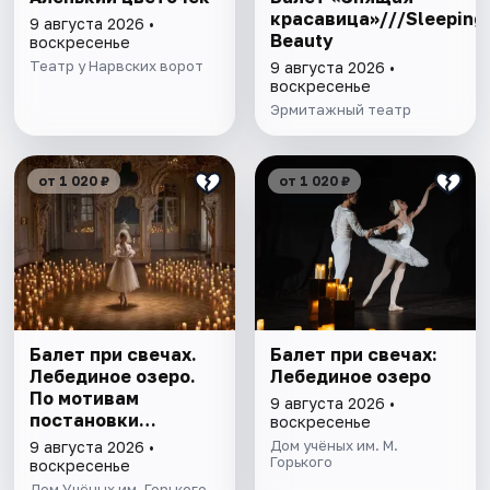
красавица»///Sleeping
9 августа 2026 •
Beauty
воскресенье
Театр у Нарвских ворот
9 августа 2026 •
воскресенье
Эрмитажный театр
от 1 020 ₽
от 1 020 ₽
Балет при свечах.
Балет при свечах:
Лебединое озеро.
Лебединое озеро
По мотивам
9 августа 2026 •
постановки
воскресенье
Мариуса Петипа
Дом учёных им. М.
9 августа 2026 •
Горького
воскресенье
Дом Учёных им. Горького