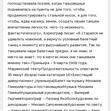
господствовала поэзия, когда танцовщица
поднималась на пуанты не для того, чтобы
продемонстрировать стальной носок, а для того,
чтобы, едва касаясь земли, создать своим танцем
впечатление легкости, чего-то неземного,
фантастического». Хореограф писал: «Я старался не
удивлять новизной, а вернуть условный балетный
танец к моменту его высочайшего развития. Так ли
танцевали наши балетные предки, я не знаю. И
никто не знает. Но в мечтах моих они танцевали
именно так».Премьера – 8 марта 1908 года,
Мариинский театрПродолжительность спектакля
35 минут.Возрастная категория 16+Блестящий
дивертисмент (премьера)Балет на музыку Михаила
ГлинкиАвторы и постановщикиМузыка Михаила
ГлинкиМузыкальный руководитель – Валерий
ГергиевХореограф – Леонид ЯкобсонХудожник по
декорации – Михаил СапожниковХудожник по свету
– Александр НаумовХудожник по костюмам – Анна