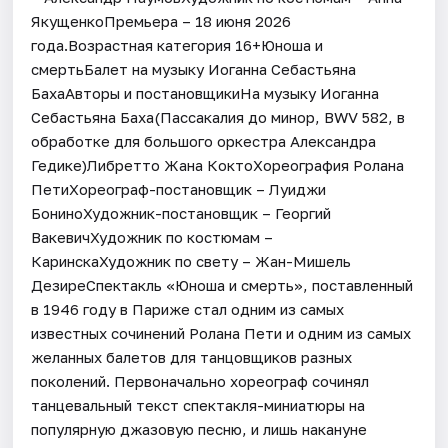
ЯкущенкоПремьера – 18 июня 2026
года.Возрастная категория 16+Юноша и
смертьБалет на музыку Иоганна Себастьяна
БахаАвторы и постановщикиНа музыку Иоганна
Себастьяна Баха(Пассакалия до минор, BWV 582, в
обработке для большого оркестра Александра
Гедике)Либретто Жана КоктоХореография Ролана
ПетиХореограф-постановщик – Луиджи
БониноХудожник-постановщик – Георгий
ВакевичХудожник по костюмам –
КаринскаХудожник по свету – Жан-Мишель
ДезиреСпектакль «Юноша и смерть», поставленный
в 1946 году в Париже стал одним из самых
известных сочинений Ролана Пети и одним из самых
желанных балетов для танцовщиков разных
поколений. Первоначально хореограф сочинял
танцевальный текст спектакля-миниатюры на
популярную джазовую песню, и лишь накануне