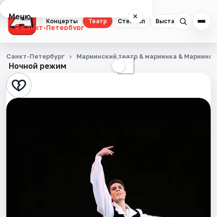
Меню
×
Концерты
Театр
Стендап
Выставки
Квест
Санкт-Петербург
Концерты
Санкт-Петербург
Мариинский театр & мариинка & Мариинс
Ночной режим
☀
☾
Театр
Стендап
Выставки
Квесты
Экскурсии
Спорт
События