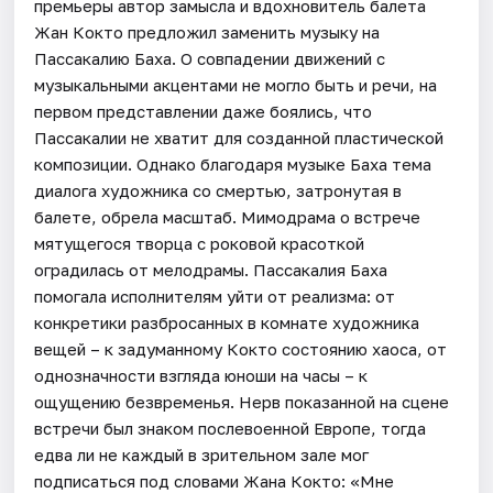
премьеры автор замысла и вдохновитель балета
Жан Кокто предложил заменить музыку на
Пассакалию Баха. О совпадении движений с
музыкальными акцентами не могло быть и речи, на
первом представлении даже боялись, что
Пассакалии не хватит для созданной пластической
композиции. Однако благодаря музыке Баха тема
диалога художника со смертью, затронутая в
балете, обрела масштаб. Мимодрама о встрече
мятущегося творца с роковой красоткой
оградилась от мелодрамы. Пассакалия Баха
помогала исполнителям уйти от реализма: от
конкретики разбросанных в комнате художника
вещей – к задуманному Кокто состоянию хаоса, от
однозначности взгляда юноши на часы – к
ощущению безвременья. Нерв показанной на сцене
встречи был знаком послевоенной Европе, тогда
едва ли не каждый в зрительном зале мог
подписаться под словами Жана Кокто: «Мне