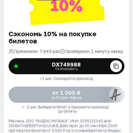
10%
Сэкономь 10% на покупке
билетов
Применили: 7 643 раз
Проверено: 1 минуту назад
DX749988
Скопировать
1 шаг. Скопируйте промокод
от 1 000 ₽
на Яндекс Афише
2 шаг. Выберите билет и примените промокод
до оплаты
Реклама. ООО "ЯНДЕКС МУЗЫКА", ИНН: 9705121040 erid:
25H8d7vbP8SRTvHZrUcdLB
Действует до 30 сентября 2026
при покупке билетов от 3 000 ₽ на это мероприятие на Яндекс