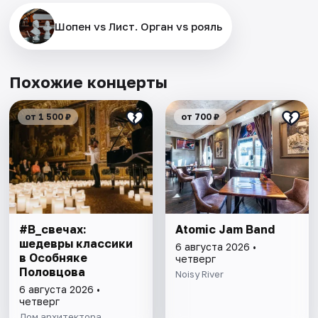
Шопен vs Лист. Орган vs рояль
Похожие концерты
от 1 500 ₽
от 700 ₽
#В_свечах:
Atomic Jam Band
шедевры классики
6 августа 2026 •
в Особняке
четверг
Половцова
Noisy River
6 августа 2026 •
четверг
Дом архитектора