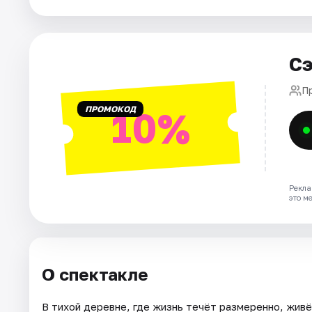
Города
Площадки
Сэ
Артисты
П
Рейтинги
ПРОМОКОД
10%
Рекла
это м
О спектакле
В тихой деревне, где жизнь течёт размеренно, живё