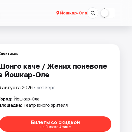
☀
☾
Йошкар-Ола
Спектакль
Шонго каче / Жених поневоле
в Йошкар-Оле
6 августа 2026
• четверг
Город:
Йошкар-Ола
Площадка:
Театр юного зрителя
Билеты со скидкой
на Яндекс Афише