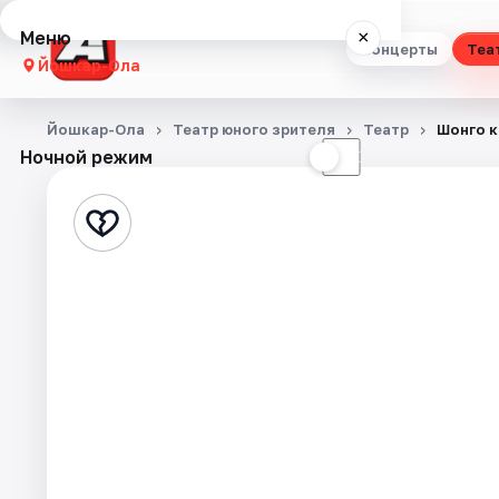
Меню
×
Концерты
Теа
Йошкар-Ола
Концерты
Йошкар-Ола
Театр юного зрителя
Театр
Шонго к
Ночной режим
☀
☾
Театр
Стендап
Выставки
Квесты
Экскурсии
События