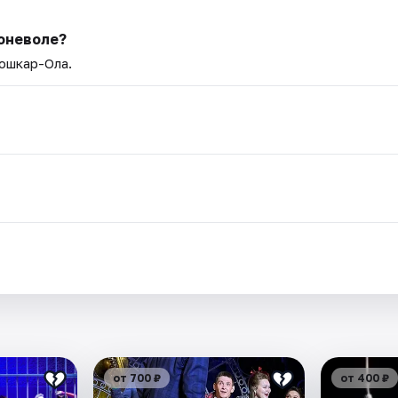
поневоле?
Йошкар-Ола.
от 700 ₽
от 400 ₽