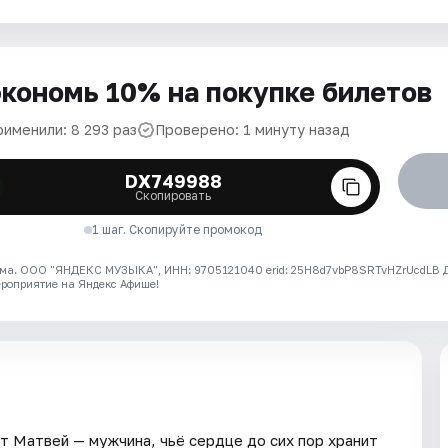
кономь 10% на покупке билетов
рименили: 8 293 раз
Проверено: 1 минуту назад
DX749988
Скопировать
1 шаг. Скопируйте промокод
ма. ООО "ЯНДЕКС МУЗЫКА", ИНН: 9705121040 erid: 25H8d7vbP8SRTvHZrUcdLB
ероприятие на Яндекс Афише!
т Матвей — мужчина, чьё сердце до сих пор хранит