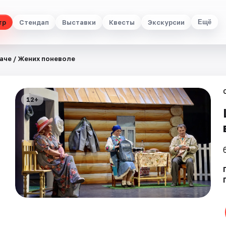
тр
Стендап
Выставки
Квесты
Экскурсии
Ещё
аче / Жених поневоле
12+