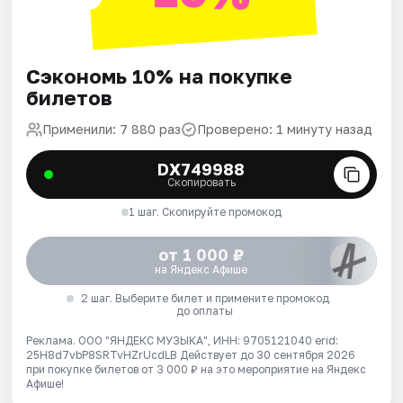
Сэкономь 10% на покупке
билетов
Применили: 7 880 раз
Проверено: 1 минуту назад
DX749988
Скопировать
1 шаг. Скопируйте промокод
от 1 000 ₽
на Яндекс Афише
2 шаг. Выберите билет и примените промокод
до оплаты
Реклама. ООО "ЯНДЕКС МУЗЫКА", ИНН: 9705121040 erid:
25H8d7vbP8SRTvHZrUcdLB
Действует до 30 сентября 2026
при покупке билетов от 3 000 ₽ на это мероприятие на Яндекс
Афише!