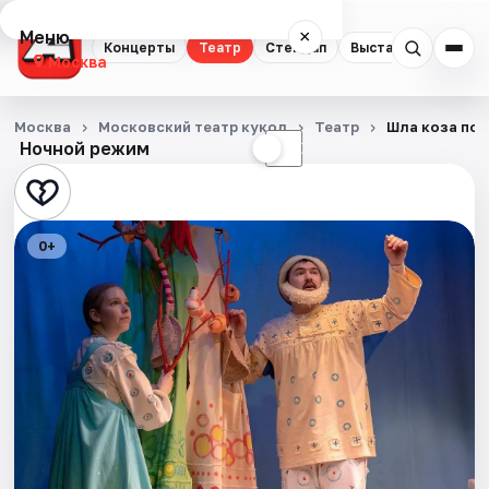
Меню
×
Концерты
Театр
Стендап
Выставки
Квест
Москва
Концерты
Москва
Московский театр кукол
Театр
Шла коза по 
Ночной режим
☀
☾
Театр
Стендап
0+
Выставки
Квесты
Экскурсии
Спорт
События