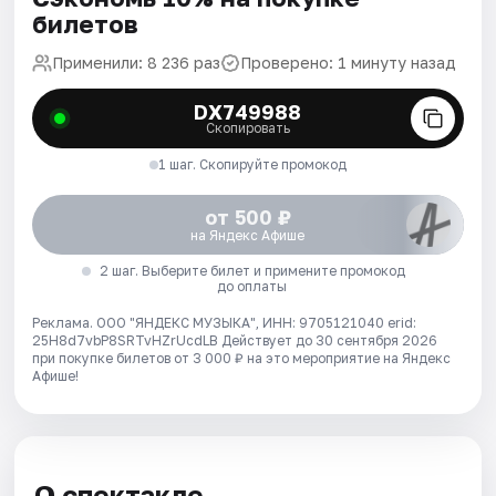
билетов
Применили: 8 236 раз
Проверено: 1 минуту назад
DX749988
Скопировать
1 шаг. Скопируйте промокод
от 500 ₽
на Яндекс Афише
2 шаг. Выберите билет и примените промокод
до оплаты
Реклама. ООО "ЯНДЕКС МУЗЫКА", ИНН: 9705121040 erid:
25H8d7vbP8SRTvHZrUcdLB
Действует до 30 сентября 2026
при покупке билетов от 3 000 ₽ на это мероприятие на Яндекс
Афише!
О спектакле