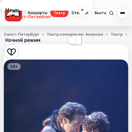
Меню
×
Концерты
Театр
Стендап
Выставки
Квест
Санкт-Петербург
Концерты
Санкт-Петербург
Театр комедии им. Акимова
Театр
Ночной режим
☀
☾
Театр
Стендап
16+
Выставки
Квесты
Экскурсии
Спорт
События