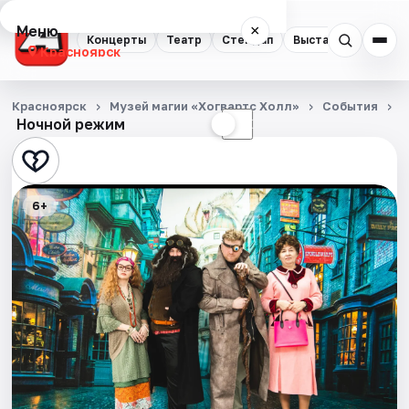
Меню
×
Концерты
Театр
Стендап
Выставки
Квест
Красноярск
Концерты
Красноярск
Музей магии «Хогвартс Холл»
События
Ш
Ночной режим
☀
☾
Театр
Стендап
6+
Выставки
Квесты
Экскурсии
Спорт
События