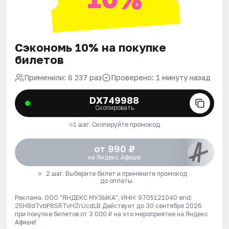
Сэкономь 10% на покупке
билетов
Применили: 8 237 раз
Проверено: 1 минуту назад
DX749988
Скопировать
1 шаг. Скопируйте промокод
от 990 ₽
на Яндекс Афише
2 шаг. Выберите билет и примените промокод
до оплаты
Реклама. ООО "ЯНДЕКС МУЗЫКА", ИНН: 9705121040 erid:
25H8d7vbP8SRTvHZrUcdLB
Действует до 30 сентября 2026
при покупке билетов от 3 000 ₽ на это мероприятие на Яндекс
Афише!