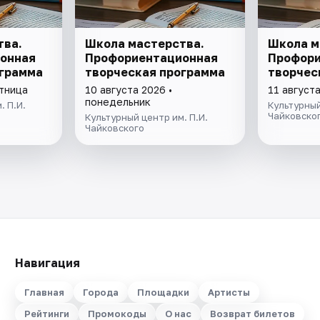
тва.
Школа мастерства.
Школа м
онная
Профориентационная
Профори
ограмма
творческая программа
творчес
ятница
10 августа 2026 •
11 августа
понедельник
. П.И.
Культурный
Чайковско
Культурный центр им. П.И.
Чайковского
Навигация
Главная
Города
Площадки
Артисты
Рейтинги
Промокоды
О нас
Возврат билетов