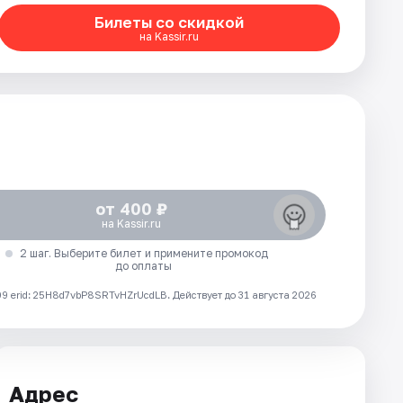
Билеты со скидкой
на Kassir.ru
от 400 ₽
на Kassir.ru
2 шаг. Выберите билет и примените промокод
до оплаты
 erid: 25H8d7vbP8SRTvHZrUcdLB.
Действует до 31 августа 2026
Адрес