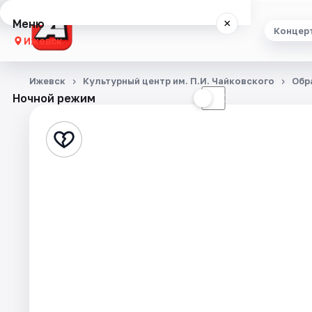
Меню
×
Концер
Ижевск
Концерты
Ижевск
Культурный центр им. П.И. Чайковского
Обр
Ночной режим
☀
☾
Театр
Стендап
Экскурсии
Спорт
События
Города