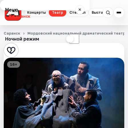
Меню
×
Концерты
Театр
Стендап
Выставки
Экску
Саранск
Концерты
Саранск
Мордовский национальный драматический театр
Ночной режим
☀
☾
Театр
Стендап
16+
Выставки
Экскурсии
События
Города