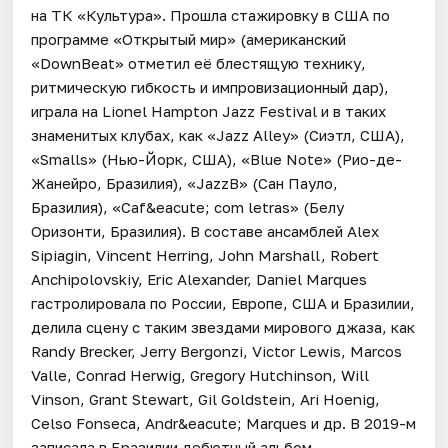
на ТК «Культура». Прошла стажировку в США по
программе «Открытый мир» (американский
«DownBeat» отметил её блестящую технику,
ритмическую гибкость и импровизационный дар),
играла на Lionel Hampton Jazz Festival и в таких
знаменитых клубах, как «Jazz Alley» (Сиэтл, США),
«Smalls» (Нью-Йорк, США), «Blue Note» (Рио-де-
Жанейро, Бразилия), «JazzB» (Сан Пауло,
Бразилия), «Caf&eacute; com letras» (Белу
Оризонти, Бразилия). В составе ансамблей Alex
Sipiagin, Vincent Herring, John Marshall, Robert
Anchipolovskiy, Eric Alexander, Daniel Marques
гастролировала по России, Европе, США и Бразилии,
делила сцену с таким звездами мирового джаза, как
Randy Brecker, Jerry Bergonzi, Victor Lewis, Marcos
Valle, Conrad Herwig, Gregory Hutchinson, Will
Vinson, Grant Stewart, Gil Goldstein, Ari Hoenig,
Celso Fonseca, Andr&eacute; Marques и др. В 2019-м
записала в Бразилии дебютный альбом