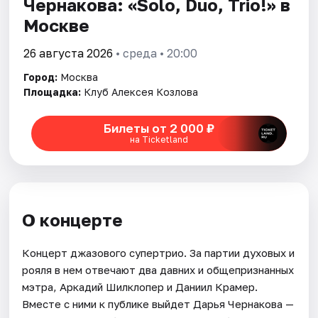
Чернакова: «Solo, Duo, Trio!» в
Москве
Города
26 августа 2026
• среда • 20:00
Площадки
Город:
Москва
Площадка:
Клуб Алексея Козлова
Артисты
Билеты от 2 000 ₽
Рейтинги
на Ticketland
О концерте
Концерт джазового супертрио. За партии духовых и
рояля в нем отвечают два давних и общепризнанных
мэтра, Аркадий Шилклопер и Даниил Крамер.
Вместе с ними к публике выйдет Дарья Чернакова —