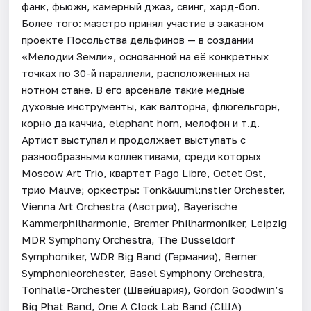
фанк, фьюжн, камерный джаз, свинг, хард-боп.
Более того: маэстро принял участие в заказном
проекте Посольства дельфинов — в создании
«Мелодии Земли», основанной на её конкретных
точках по 30-й параллели, расположенных на
нотном стане. В его арсенале такие медные
духовые инструменты, как валторна, флюгельгорн,
корно да каччиа, elephant horn, мелофон и т.д.
Артист выступал и продолжает выступать с
разнообразными коллективами, среди которых
Moscow Art Trio, квартет Pago Libre, Octet Ost,
трио Mauve; оркестры: Tonk&uuml;nstler Orchester,
Vienna Art Orchestra (Австрия), Bayerische
Kammerphilharmonie, Bremer Philharmoniker, Leipzig
MDR Symphony Orchestra, The Dusseldorf
Symphoniker, WDR Big Band (Германия), Berner
Symphonieorchester, Basel Symphony Orchestra,
Tonhalle-Orchester (Швейцария), Gordon Goodwin’s
Big Phat Band, One A Clock Lab Band (США)