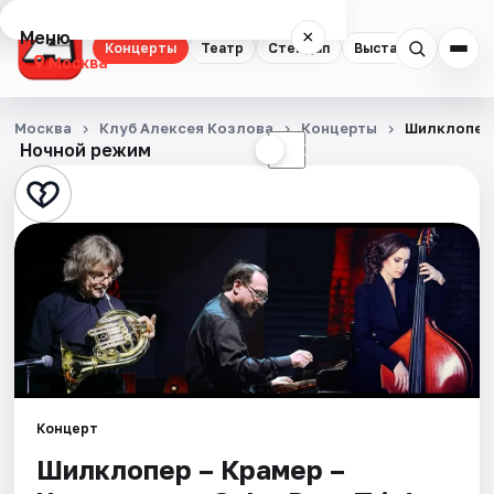
Меню
×
Концерты
Театр
Стендап
Выставки
Квест
Москва
Концерты
Москва
Клуб Алексея Козлова
Концерты
Шилклопер –
Ночной режим
☀
☾
Театр
Стендап
Выставки
Квесты
Экскурсии
Спорт
Концерт
Шилклопер – Крамер –
События