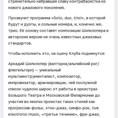
стремительно набравшая славу контрабасистка из
нового джазового поколения.
Прозвучит программа «Solo, duo, trio!», в которой
будут и дуэты, и сольные номера, и, конечно же,
трио. Её основу составят композиции Шилклопера и
авторские версии не очень известных джазовых
стандартов.
Чтобы исполнить это, на сцену Клуба поднимутся:
Аркадий Шилклопер (валторна/альпийский рог/
флюгельгорн) — уникальный
мультиинструменталист, композитор,
импровизатор, аранжировщик, чей послужной
список чудесно широк: от работы в оркестрах
Большого Театра и Московской Филармонии до
участия во многих проектах таких стилей как
прогрессив-фольк, этно-джаз, симфо-рок, live
electronic music, «третье течение», фри-джаз,