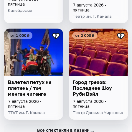
пятница
7 августа 2026 •
пятница
Калейдоскоп
Театр им. Г. Камала
от 1 000 ₽
от 2 000 ₽
Взлетел петух на
Город грехов:
плетень / Әтәч
Последнее Шоу
менгән читәнгә
Руби Вэйл
7 августа 2026 •
7 августа 2026 •
пятница
пятница
ТГАТ им. Г. Камала
Театр Даниила Миронова
→
Все спектакли в Казани