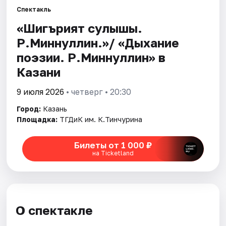
Спектакль
«Шигърият сулышы.
Города
Р.Миннуллин.»/ «Дыхание
Площадки
поэзии. Р.Миннуллин» в
Казани
Артисты
9 июля 2026
• четверг • 20:30
Рейтинги
Город:
Казань
Площадка:
ТГДиК им. К.Тинчурина
Билеты от 1 000 ₽
на Ticketland
О спектакле