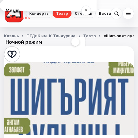
Меню
×
Концерты
Театр
Стендап
Выставки
Квест
Казань
Концерты
Казань
ТГДиК им. К.Тинчурина
Театр
«Шигърият сулы
Ночной режим
☀
☾
Театр
Стендап
Выставки
Квесты
Экскурсии
Спорт
События