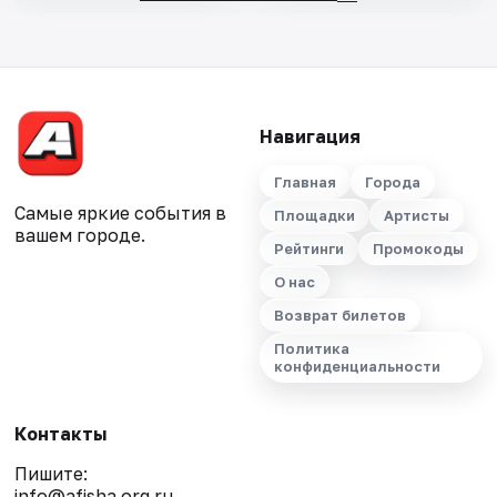
Навигация
Главная
Города
Самые яркие события в
Площадки
Артисты
вашем городе.
Рейтинги
Промокоды
О нас
Возврат билетов
Политика
конфиденциальности
Контакты
Пишите:
info@afisha.org.ru