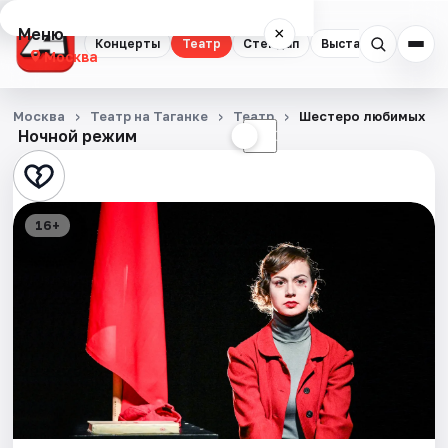
Меню
×
Концерты
Театр
Стендап
Выставки
Квест
Москва
Концерты
Москва
Театр на Таганке
Театр
Шестеро любимых
Ночной режим
☀
☾
Театр
Стендап
16+
Выставки
Квесты
Экскурсии
Спорт
События