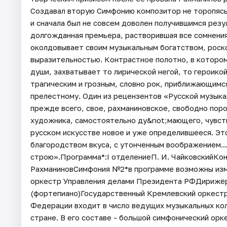
Создавал вторую Симфонию композитор не торопясь
и сначала был не совсем доволен получившимся резу
долгожданная премьера, растворившая все сомнения
околдовывает своим музыкальным богатством, роск
выразительностью. Контрастное полотно, в котором
души, захватывает то лирической негой, то героико
трагическим и грозным, словно рок, приближающимс
прелестному. Один из рецензентов «Русской музыка
прежде всего, свое, рахманиновское, свободно пор
художника, самостоятельно ду&not;мающего, чувств
русском искусстве новое и уже определившееся. Эт
благородством вкуса, с утонченным воображением..
строю».Программа*:I отделениеП. И. ЧайковскийКо
РахманиновСимфония №2*в программе возможны изм
оркестр Управления делами Президента РФДирижёр
(фортепиано)Государственный Кремлевский оркестр
Федерации входит в число ведущих музыкальных кол
стране. В его составе - большой симфонический орк