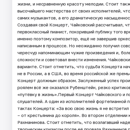
жизни, и несравненную красоту мелодии. Стоит так
высочайшего мастерства от своих исполнителей, чт
самих музыкантов, а его драматическую насыщеннос
Создавая свой Концерт, Чайковский рассчитывал, ч
первоклассный пианист, покоривший публику того в
именно поэтому композитор, ещё не завершив оркес
написанным в процессе. Но неожиданно получил сов
чересчур напоминающим чужие произведения и, боле
сложности и советовал внести изменения. Чайковск
варианте. Стоит отметить, что судьба Концерта на
не в России, а в США, во время российской же премь
Концерт должным образом. Заслуженный успех произ
роялем всё же оказался Рубенштейн, резко критико
«путёвку в жизнь».Первый Концерт Чайковского и по
слушателей. А один из исполнителей фортепианной п
тактах Концерта: «За всю свою жизнь я не встретил 
– от крестьянина до короля». Во втором отделении
Рахманинова. Стоит отметить, что возлагавший на
творческим кризисом после её провала Рахманинов 