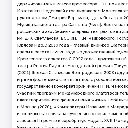
дирижирование» в классе профессора Г. Н. Рождест
Константин Чудовский стал дирижером Московского
руководством Дмитрия Бертмана, где работал до 201
Муниципального театра Сантьяго (Чили). Выступает 
российских и зарубежных оперных театрах, с ведущ
им. Е.Ф. Светланова, БСО им. П.И. Чайковского, Госу
Юрлова и др.С 2019 года – главный дирижер Екатер
оперы и балета.С 2020 года – художественный руко
Кремлевского оркестра.С 2022 года - приглашенны
театра России.Лауреат молодежной премии «Триумф
(2021).Энджел Станислав Вонг родился в 2003 году 
игре на фортепиано с пяти лет под руководством с
государственной консерватории имени П. И. Чайковс
участник программ Международного благотворитель
благотворительного фонда «Линия жизни».Победите
в Москве (2020), «Композиторы Испании» в Мадриде 
и специальные призы за лучшее исполнение камерной
завоевал II премию и серебряную медаль XVII Между
Чайковского.Продолжительность: 2 отделения по 4