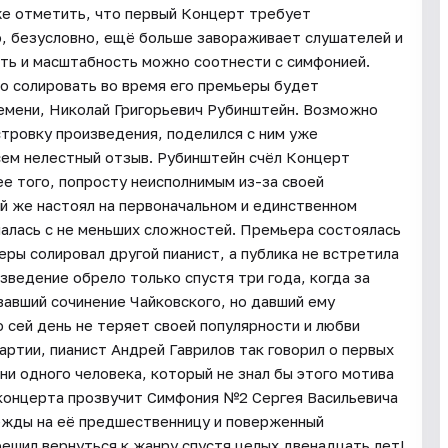
же отметить, что первый Концерт требует
о, безусловно, ещё больше завораживает слушателей и
ть и масштабность можно соотнести с симфонией.
то солировать во время его премьеры будет
ремени, Николай Григорьевич Рубинштейн. Возможно
тровку произведения, поделился с ним уже
сем нелестный отзыв. Рубинштейн счёл Концерт
е того, попросту неисполнимым из-за своей
ий же настоял на первоначальном и единственном
чалась с не меньших сложностей. Премьера состоялась
еры солировал другой пианист, а публика не встретила
ведение обрело только спустя три года, когда за
вавший сочинение Чайковского, но давший ему
 сей день не теряет своей популярности и любви
артии, пианист Андрей Гаврилов так говорил о первых
ни одного человека, который не знал бы этого мотива
 концерта прозвучит Симфония №2 Сергея Васильевича
дежды на её предшественницу и поверженный
решил вернуться к жанру спустя целых двенадцать лет!