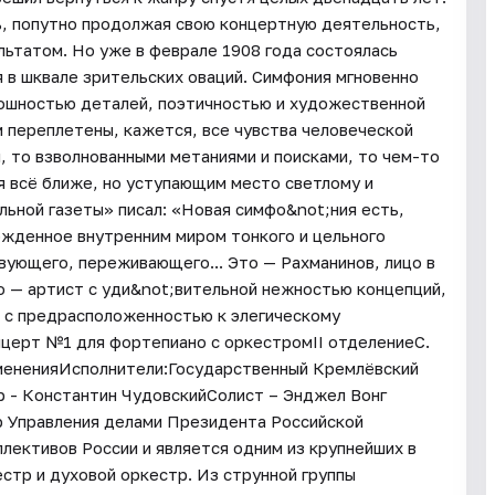
, попутно продолжая свою концертную деятельность,
льтатом. Но уже в феврале 1908 года состоялась
 в шквале зрительских оваций. Симфония мгновенно
ошностью деталей, поэтичностью и художественной
 переплетены, кажется, все чувства человеческой
й, то взволнованными метаниями и поисками, то чем-то
я всё ближе, но уступающим место светлому и
льной газеты» писал: «Новая симфо&not;ния есть,
ожденное внутренним миром тонкого и цельного
ующего, переживающего... Это — Рахманинов, лицо в
о — артист с уди&not;вительной нежностью концепций,
. с предрасположенностью к элегическому
нцерт №1 для фортепиано с оркестромII отделениеС.
ененияИсполнители:Государственный Кремлёвский
 - Константин ЧудовскийСолист – Энджел Вонг
 Управления делами Президента Российской
лективов России и является одним из крупнейших в
естр и духовой оркестр. Из струнной группы