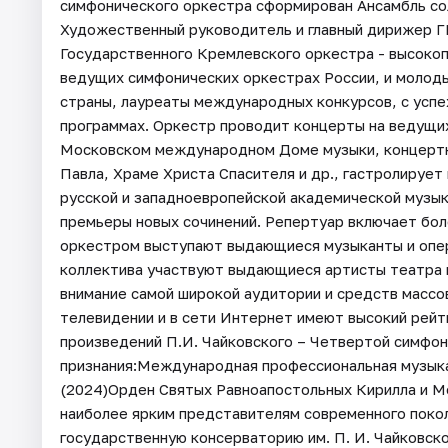
симфонического оркестра сформирован Ансамбль со
Художественный руководитель и главный дирижер Г
Государственного Кремлевского оркестра - высоко
ведущих симфонических оркестрах России, и молоды
страны, лауреаты международных конкурсов, с усп
программах. Оркестр проводит концерты на ведущих
Московском международном Доме музыки, концертно
Павла, Храме Христа Спасителя и др., гастролирует
русской и западноевропейской академической музы
премьеры новых сочинений. Репертуар включает бол
оркестром выступают выдающиеся музыканты и опер
коллектива участвуют выдающиеся артисты театра 
внимание самой широкой аудитории и средств массо
телевидении и в сети Интернет имеют высокий рей
произведений П.И. Чайковского – Четвертой симфон
признания:Международная профессиональная музыка
(2024)Орден Святых Равноапостольных Кирилла и М
наиболее ярким представителям современного поко
государственную консерваторию им. П. И. Чайковск