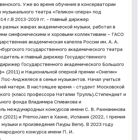
венского. Уже во время обучения в консерватории
 музыкального театра «Геликон-опера» под
4 г.В 2013-2019 гг. - главный дирижер
в разных жанрах академической музыки, работал в
ими симфоническими и хоровыми коллективами – ГАСО
дарственная академическая капелла России им. А. А.
инбургского государственного академического театра
водитель и главный дирижер Государственного
й дирижер Государственного академического Большого
» (2011) и Национальной оперной премии «Онегин»
в Лос-Анджелесе в семье музыкантов. Начал учиться
воей матери. В настоящее время - студент Московской
кого (класс профессора Наталии Трулль).Стипендиат и
ного фонда Владимира Спивакова и
ль международных конкурсов имени С. В. Рахманинова
(2021) и PremioJaen в Хаэне, Испания (2022, I премия
 музыки и произведения Лауры Веги). В 2023 году
народного конкурса имени П. И.
0