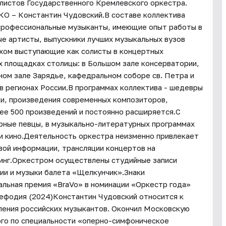
листов Государственного Кремлевского оркестра.
КО – Константин Чудовский.В составе коллектива
профессиональные музыканты, имеющие опыт работы в
е артисты, выпускники лучших музыкальных вузов
ехом выступающие как солисты в концертных
 площадках столицы: в Большом зале консерватории,
м зале Зарядье, кафедральном соборе св. Петра и
 в регионах России.В программах коллектива - шедевры
ки, произведения современных композиторов,
ее 500 произведений и постоянно расширяется.С
ные певцы, в музыкально-литературных программах
и кино.Деятельность оркестра неизменно привлекает
вой информации, трансляции концертов на
тинг.Оркестром осуществлены студийные записи
ии и музыки балета «Щелкунчик».Знаки
льная премия «BraVo» в номинации «Оркестр года»
ефодия (2024)Константин Чудовский относится к
ления российских музыкантов. Окончил Московскую
ого по специальности «оперно-симфоническое