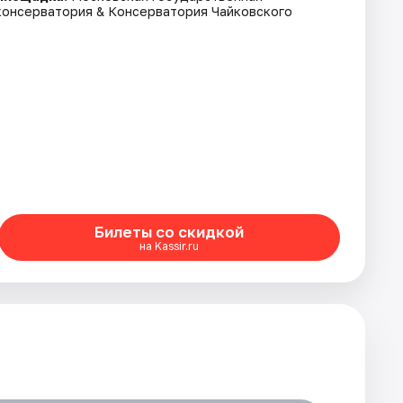
консерватория & Консерватория Чайковского
Билеты со скидкой
на Kassir.ru