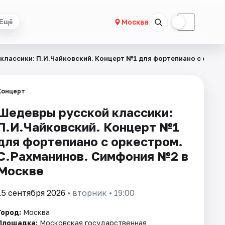
☀
☾
Москва
Ещё
классики: П.И.Чайковский. Концерт №1 для фортепиано с орке
Концерт
Шедевры русской классики:
П.И.Чайковский. Концерт №1
для фортепиано с оркестром.
С.Рахманинов. Симфония №2 в
Москве
15 сентября 2026
• вторник • 19:00
Город:
Москва
Площадка:
Московская государственная