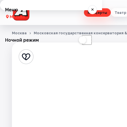
Меню
×
Концерты
Театр
Москва
Концерты
Москва
Московская государственная консерватория &
Ночной режим
☀
☾
Театр
Стендап
Выставки
Квесты
Экскурсии
Спорт
События