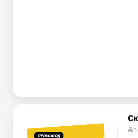
Города
Площадки
Артисты
Рейтинги
Ск
П
ПРОМОКОД