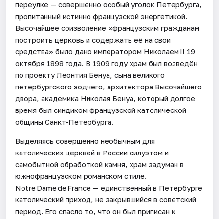
переулке — совершенно особый уголок Петербурга,
пропитанный истинно французской энергетикой.
Высочайшее соизволение «французским гражданам
построить церковь и содержать её на свои
средства» было дано императором Николаем II 19
октября 1898 года. В 1909 году храм был возведён
по проекту Леонтия Бенуа, сына великого
петербургского зодчего, архитектора Высочайшего
двора, академика Николая Бенуа, который долгое
время был синдиком французской католической
общины Санкт‑Петербурга.
Выделяясь совершенно необычным для
католических церквей в России силуэтом и
самобытной обработкой камня, храм задуман в
южнофранцузском романском стиле.
Notre Dame de France — единственный в Петербурге
католический приход, не закрывшийся в советский
период. Его спасло то, что он был приписан к