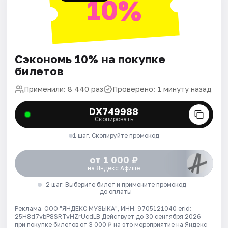
10%
Сэкономь 10% на покупке
билетов
Применили: 8 440 раз
Проверено: 1 минуту назад
DX749988
Скопировать
1 шаг. Скопируйте промокод
от 1 000 ₽
на Яндекс Афише
2 шаг. Выберите билет и примените промокод
до оплаты
Реклама. ООО "ЯНДЕКС МУЗЫКА", ИНН: 9705121040 erid:
25H8d7vbP8SRTvHZrUcdLB
Действует до 30 сентября 2026
при покупке билетов от 3 000 ₽ на это мероприятие на Яндекс