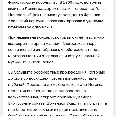
французскому посольству. В 1966 году, во время
визита в Ленинград, храм посетил генерал де Голль.
Интересный факт: к визиту президента Франции
Ковенский переулок заасфальтировали и украсили
клумбами за одну ночь!
Приглашаем на концерт, который окунёт вас в мир
шедевров гитарной музыки. Программа вечера
составлена таким образом, чтобы раскрыть всю
многогранность и очарование инструментальной
музыки XVII–XVIII веков.
Вы услышите бессмертные произведения, которые
до сих пор восхищают своей гармоничностью и
глубиной. Прелюдия до мажор из кантаты Иоганна
Себастьяна Баха, лёгкая и одновременно
величественная, откроет программу вечера.
Виртуозные сонаты Доменико Скарлатти погрузят в
мир блестящей техники и яркой мелодичности.
Особое место займут прелюдии Георга Фридриха