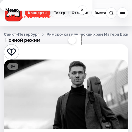
Меню
×
Концерты
Театр
Стендап
Выставки
Квест
Санкт-Петербург
Концерты
Санкт-Петербург
Римско-католический храм Матери Божи
Ночной режим
☀
☾
Театр
Стендап
6+
Выставки
Квесты
Экскурсии
Спорт
События