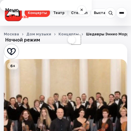
Меню
×
Концерты
Театр
Стендап
Выставки
Квест
Москва
Концерты
Москва
Дом музыки
Концерты
Шедевры Эннио Морри
Ночной режим
☀
☾
Театр
Стендап
6+
Выставки
Квесты
Экскурсии
Спорт
События