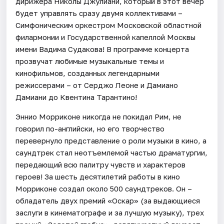
дирижера Николы Джулиани, который в этот вечер
будет управлять сразу двумя коллективами –
Симфоническим оркестром Московской областной
филармонии и Государственной капеллой Москвы
имени Вадима Судакова! В программе концерта
прозвучат любимые музыкальные темы и
кинофильмов, созданных легендарными
режиссерами – от Серджо Леоне и Дамиано
Дамиани до Квентина Тарантино!
Эннио Морриконе никогда не покидал Рим, не
говорил по-английски, но его творчество
перевернуло представление о роли музыки в кино, а
саундтрек стал неотъемлемой частью драматургии,
передающий всю палитру чувств и характеров
героев! За шесть десятилетий работы в кино
Морриконе создал около 500 саундтреков. Он –
обладатель двух премий «Оскар» (за выдающиеся
заслуги в кинематографе и за лучшую музыку), трех