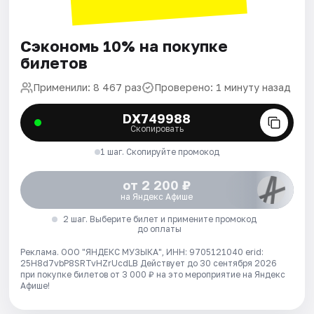
Сэкономь 10% на покупке
билетов
Применили: 8 467 раз
Проверено: 1 минуту назад
DX749988
Скопировать
1 шаг. Скопируйте промокод
от 2 200 ₽
на Яндекс Афише
2 шаг. Выберите билет и примените промокод
до оплаты
Реклама. ООО "ЯНДЕКС МУЗЫКА", ИНН: 9705121040 erid:
25H8d7vbP8SRTvHZrUcdLB
Действует до 30 сентября 2026
при покупке билетов от 3 000 ₽ на это мероприятие на Яндекс
Афише!