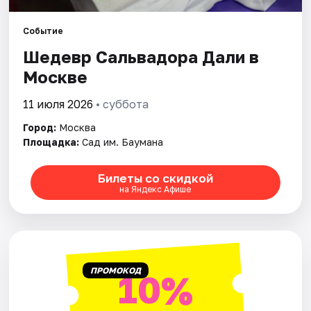
Событие
Города
Шедевр Сальвадора Дали в
Площадки
Москве
Артисты
11 июля 2026
• суббота
Город:
Москва
Рейтинги
Площадка:
Сад им. Баумана
Билеты со скидкой
на Яндекс Афише
ПРОМОКОД
10%