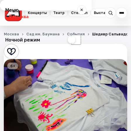
Меню
×
Концерты
Театр
Стендап
Выставки
Квест
Москва
Концерты
Москва
Сад им. Баумана
События
Шедевр Сальвадор
Ночной режим
☀
☾
Театр
Стендап
6+
Выставки
Квесты
Экскурсии
Спорт
События