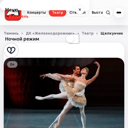
Меню
×
Концерты
Театр
Стендап
Выставки
Квест
Тюмень
Концерты
Тюмень
ДК «Железнодорожник»
Театр
Щелкунчик
Ночной режим
☀
☾
Театр
Стендап
0+
Выставки
Квесты
Экскурсии
Спорт
События