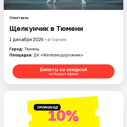
Города
Спектакль
Щелкунчик в Тюмени
Площадки
1 декабря 2026
• вторник
Артисты
Город:
Тюмень
Рейтинги
Площадка:
ДК «Железнодорожник»
Билеты со скидкой
на Яндекс Афише
ПРОМОКОД
10%