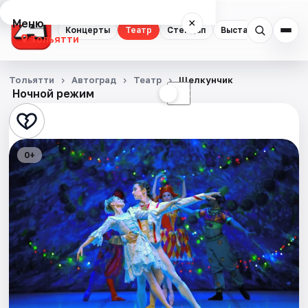
Меню
×
Концерты
Театр
Стендап
Выставки
Спорт
Тольятти
Концерты
Тольятти
Автоград
Театр
Щелкунчик
Ночной режим
☀
☾
Театр
Стендап
0+
Выставки
Спорт
События
Города