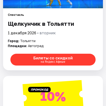
Площадки
Артисты
Спектакль
Щелкунчик в Тольятти
Рейтинги
1 декабря 2026
• вторник
Город:
Тольятти
Площадка:
Автоград
Билеты со скидкой
на Яндекс Афише
ПРОМОКОД
10%