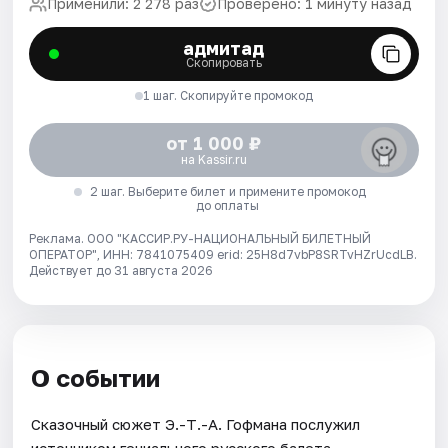
Применили: 2 278 раз
Проверено: 1 минуту назад
адмитад
Скопировать
1 шаг. Скопируйте промокод
от 1 000 ₽
на Kassir.ru
2 шаг. Выберите билет и примените промокод
до оплаты
Реклама. ООО "КАССИР.РУ-НАЦИОНАЛЬНЫЙ БИЛЕТНЫЙ
ОПЕРАТОР", ИНН: 7841075409 erid: 25H8d7vbP8SRTvHZrUcdLB.
Действует до 31 августа 2026
О событии
Сказочный сюжет Э.-Т.-А. Гофмана послужил
источником гениального русского балета