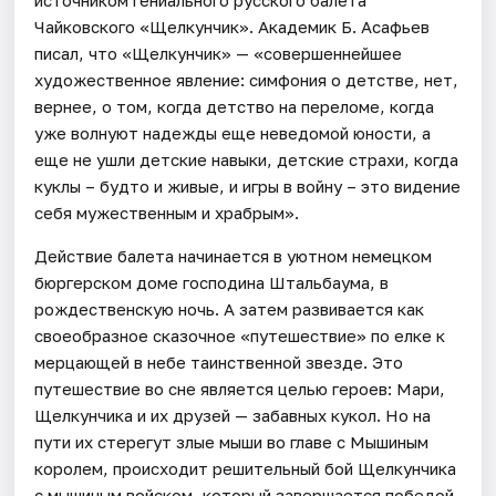
Чайковского «Щелкунчик». Академик Б. Асафьев
писал, что «Щелкунчик» — «совершеннейшее
художественное явление: симфония о детстве, нет,
вернее, о том, когда детство на переломе, когда
уже волнуют надежды еще неведомой юности, а
еще не ушли детские навыки, детские страхи, когда
куклы – будто и живые, и игры в войну – это видение
себя мужественным и храбрым».
Действие балета начинается в уютном немецком
бюргерском доме господина Штальбаума, в
рождественскую ночь. А затем развивается как
своеобразное сказочное «путешествие» по елке к
мерцающей в небе таинственной звезде. Это
путешествие во сне является целью героев: Мари,
Щелкунчика и их друзей — забавных кукол. Но на
пути их стерегут злые мыши во главе с Мышиным
королем, происходит решительный бой Щелкунчика
с мышиным войском, который завершается победой