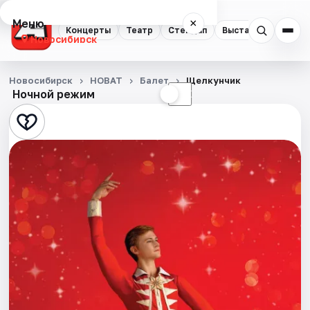
Меню
×
Концерты
Театр
Стендап
Выставки
Квест
Новосибирск
Концерты
Новосибирск
НОВАТ
Балет
Щелкунчик
Ночной режим
☀
☾
Театр
Стендап
Выставки
Квесты
Экскурсии
Спорт
События