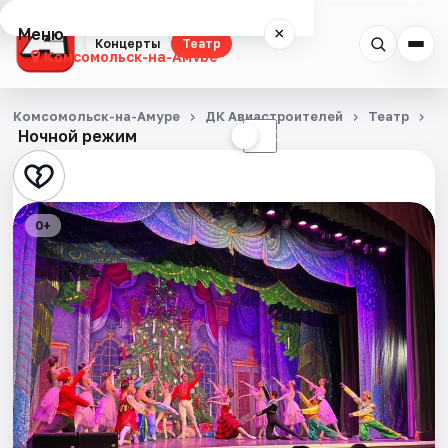
Меню
×
Концерты
Театр
Комсомольск-на-Амуре
Концерты
Комсомольск-на-Амуре
ДК Авиастроителей
Театр
Щ
Ночной режим
☀
☾
Театр
События
0+
Города
Площадки
Артисты
Рейтинги