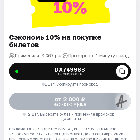
10%
Сэкономь 10% на покупке
билетов
Применили: 8 367 раз
Проверено: 1 минуту назад
DX749988
Скопировать
1 шаг. Скопируйте промокод
от 2 000 ₽
на Яндекс Афише
2 шаг. Выберите билет и примените промокод
до оплаты
Реклама. ООО "ЯНДЕКС МУЗЫКА", ИНН: 9705121040 erid:
25H8d7vbP8SRTvHZrUcdLB
Действует до 30 сентября 2026
при покупке билетов от 3 000 ₽ на это мероприятие на Яндекс