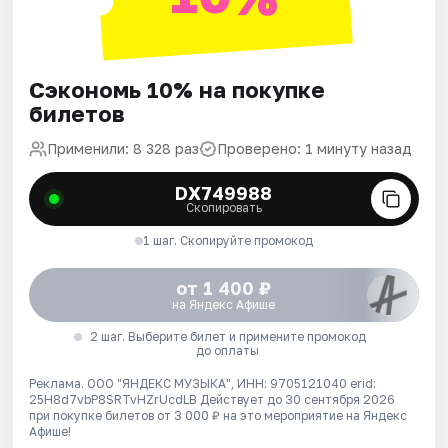
Сэкономь 10% на покупке
билетов
Применили: 8 328 раз
Проверено: 1 минуту назад
DX749988
Скопировать
1 шаг. Скопируйте промокод
от 1 400 ₽
на Яндекс Афише
2 шаг. Выберите билет и примените промокод
до оплаты
Реклама. ООО "ЯНДЕКС МУЗЫКА", ИНН: 9705121040 erid:
25H8d7vbP8SRTvHZrUcdLB
Действует до 30 сентября 2026
при покупке билетов от 3 000 ₽ на это мероприятие на Яндекс
Афише!