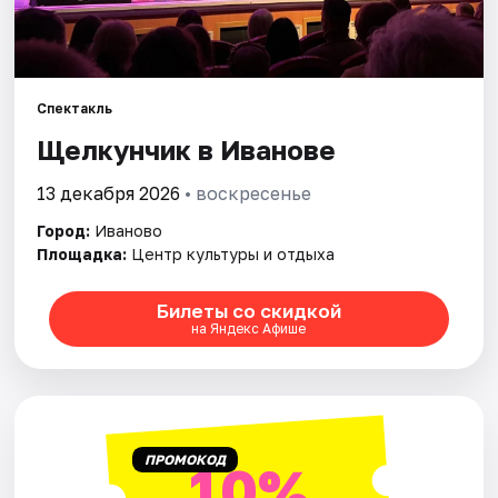
Площадки
Артисты
Рейтинги
Спектакль
Щелкунчик в Иванове
13 декабря 2026
• воскресенье
Город:
Иваново
Площадка:
Центр культуры и отдыха
Билеты со скидкой
на Яндекс Афише
ПРОМОКОД
10%