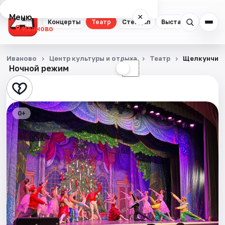
Меню
×
Концерты
Театр
Стендап
Выставки
Спорт
Иваново
Концерты
Иваново
Центр культуры и отдыха
Театр
Щелкунчик
Ночной режим
☀
☾
Театр
Стендап
0+
Выставки
Спорт
События
Города