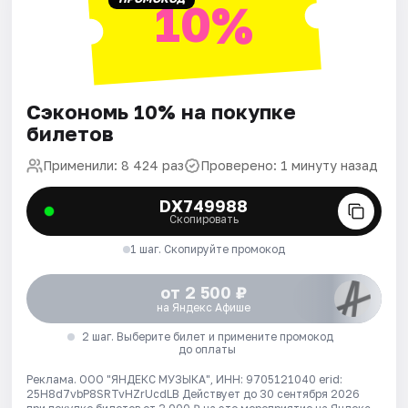
10%
Сэкономь 10% на покупке
билетов
Применили: 8 424 раз
Проверено: 1 минуту назад
DX749988
Скопировать
1 шаг. Скопируйте промокод
от 2 500 ₽
на Яндекс Афише
2 шаг. Выберите билет и примените промокод
до оплаты
Реклама. ООО "ЯНДЕКС МУЗЫКА", ИНН: 9705121040 erid:
25H8d7vbP8SRTvHZrUcdLB
Действует до 30 сентября 2026