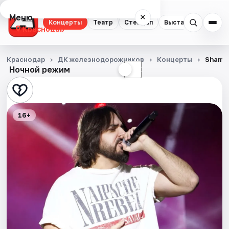
Меню
×
Концерты
Театр
Стендап
Выставки
Квест
Краснодар
Концерты
Краснодар
ДК железнодорожников
Концерты
Shami
Ночной режим
☀
☾
Театр
Стендап
16+
Выставки
Квесты
Экскурсии
Спорт
События