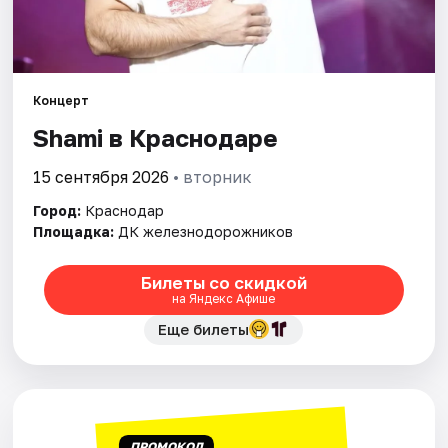
Города
Площадки
Концерт
Shami в Краснодаре
Артисты
15 сентября 2026
• вторник
Рейтинги
Город:
Краснодар
Площадка:
ДК железнодорожников
Билеты со скидкой
на Яндекс Афише
Еще билеты
ПРОМОКОД