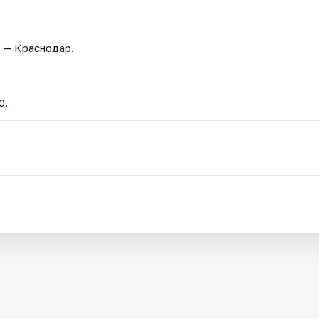
д — Краснодар.
0.
.