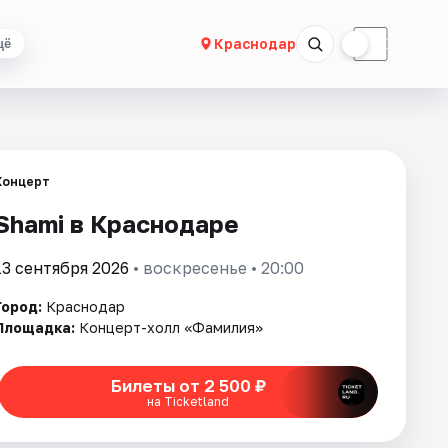
☀
☾
Краснодар
щё
Концерт
Shami в Краснодаре
13 сентября 2026
• воскресенье • 20:00
Город:
Краснодар
Площадка:
Концерт-холл «Фамилия»
Билеты от 2 500 ₽
на Ticketland