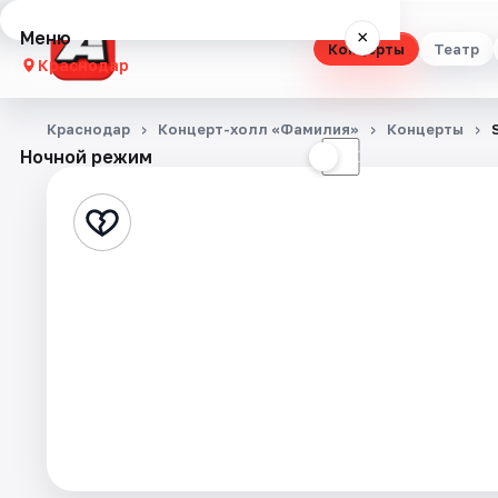
Меню
×
Концерты
Театр
Краснодар
Концерты
Краснодар
Концерт-холл «Фамилия»
Концерты
Ночной режим
☀
☾
Театр
Стендап
Выставки
Квесты
Экскурсии
Спорт
События