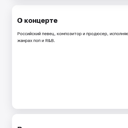
Города
О концерте
Площадки
Российский певец, композитор и продюсер, исполня
жанрах поп и R&B.
Артисты
Рейтинги