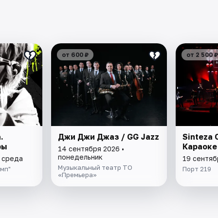
от 600 ₽
от 2 500 ₽
.
Джи Джи Джаз / GG Jazz
Sinteza 
ры
Караоке
14 сентября 2026 •
понедельник
• среда
19 сентяб
Музыкальный театр ТО
мп"
Порт 219
«Премьера»