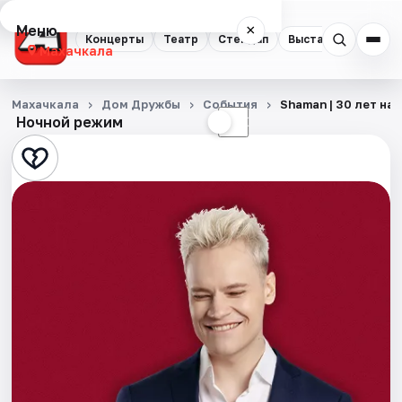
Меню
×
Концерты
Театр
Стендап
Выставки
Экску
Махачкала
Концерты
Махачкала
Дом Дружбы
События
Shaman | 30 лет на 
Ночной режим
☀
☾
Театр
Стендап
Выставки
Экскурсии
Спорт
События