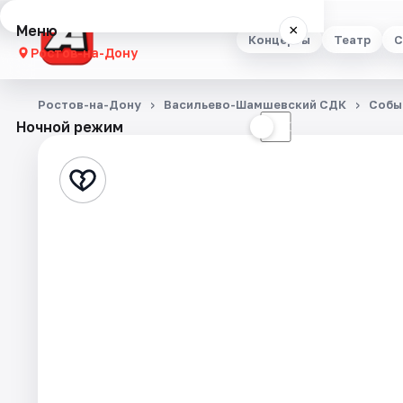
Меню
×
Концерты
Театр
С
Ростов-на-Дону
Концерты
Ростов-на-Дону
Васильево-Шамшевский СДК
Собы
Ночной режим
☀
☾
Театр
Стендап
Выставки
Квесты
Экскурсии
Спорт
События