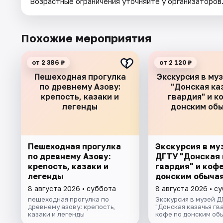
Возрастные ограничения уточняйте у организаторов
Похожие мероприятия
от 2 386 ₽
от 2 120 ₽
Пешеходная прогулка
Экскурсия в му
по древнему Азову:
"Донская ка
крепость, казаки и
гвардия" и к
легенды
донским об
Пешеходная прогулка
Экскурсия в му
по древнему Азову:
ДГТУ "Донская 
крепость, казаки и
гвардия" и кофе
легенды
донским обыча
8 августа 2026 • суббота
8 августа 2026 • с
пешеходная прогулка по
Экскурсия в музей 
древнему азову: крепость,
"Донская казачья гв
казаки и легенды
кофе по донским об