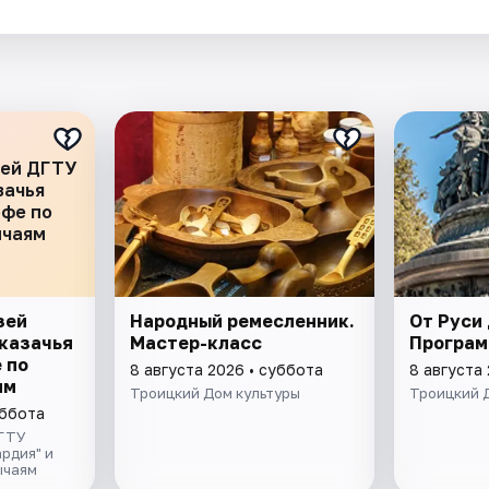
.
зей ДГТУ
зачья
офе по
ычаям
зей
Народный ремесленник.
От Руси 
казачья
Мастер-класс
Програм
 по
8 августа 2026 • суббота
8 августа
ям
Троицкий Дом культуры
Троицкий 
уббота
ДГТУ
ардия" и
ычаям