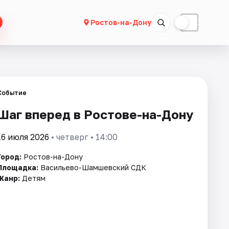
☀
☾
Ростов-на-Дону
Событие
Шаг вперед в Ростове-на-Дону
16 июля 2026
• четверг • 14:00
Город:
Ростов-на-Дону
Площадка:
Васильево-Шамшевский СДК
Жанр:
Детям