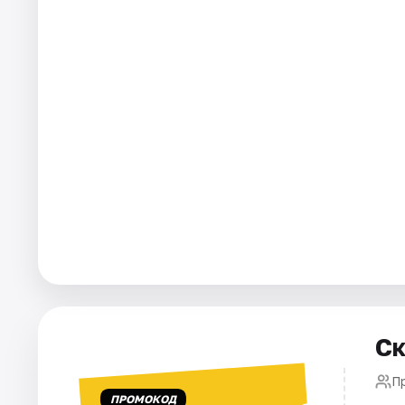
Города
Площадки
Артисты
Рейтинги
Ск
П
ПРОМОКОД