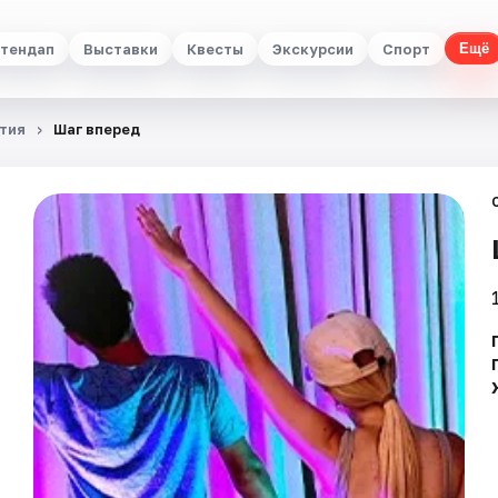
тендап
Выставки
Квесты
Экскурсии
Спорт
Ещё
тия
Шаг вперед