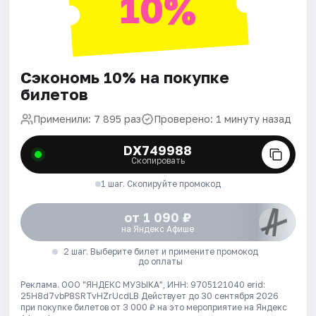
10%
Сэкономь 10% на покупке
билетов
Применили: 7 895 раз
Проверено: 1 минуту назад
DX749988
Скопировать
1 шаг. Скопируйте промокод
от 1 090 ₽
на Яндекс Афише
2 шаг. Выберите билет и примените промокод
до оплаты
Реклама. ООО "ЯНДЕКС МУЗЫКА", ИНН: 9705121040 erid:
25H8d7vbP8SRTvHZrUcdLB
Действует до 30 сентября 2026
при покупке билетов от 3 000 ₽ на это мероприятие на Яндекс