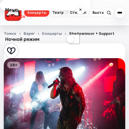
Меню
×
Концерты
Театр
Стендап
Выставки
Квест
Томск
Концерты
Томск
Варяг
Концерты
Shadowmoor + Support
Ночной режим
☀
☾
Театр
Стендап
16+
Выставки
Квесты
Экскурсии
События