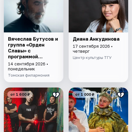
Вячеслав Бутусов и
Диана Анкудинова
группа «Орден
17 сентября 2026 •
Славы» с
четверг
программой
Центр культуры ТГУ
«Nautilus Pompilius»
14 сентября 2026 •
понедельник
Томская филармония
от 1 600 ₽
от 1 000 ₽