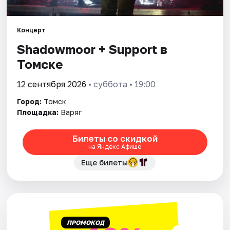
Города
Площадки
Концерт
Shadowmoor + Support в
Артисты
Томске
Рейтинги
12 сентября 2026
• суббота • 19:00
Город:
Томск
Площадка:
Варяг
Билеты со скидкой
на Яндекс Афише
Еще билеты
ПРОМОКОД