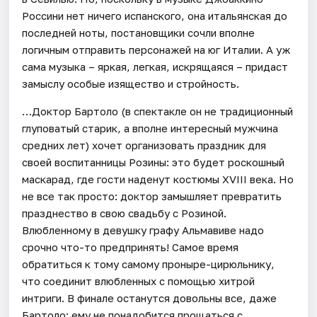
Россини нет ничего испанского, она итальянская до
последней ноты, постановщики сочли вполне
логичным отправить персонажей на юг Италии. А уж
сама музыка – яркая, легкая, искрящаяся – придаст
замыслу особые изящество и стройность.
…Доктор Бартоло (в спектакле он не традиционный
глуповатый старик, а вполне интересный мужчина
средних лет) хочет организовать праздник для
своей воспитанницы Розины: это будет роскошный
маскарад, где гости наденут костюмы XVIII века. Но
не все так просто: доктор замышляет превратить
празднество в свою свадьбу с Розиной.
Влюбленному в девушку графу Альмавиве надо
срочно что-то предпринять! Самое время
обратиться к тому самому проныре-цирюльнику,
что соединит влюбленных с помощью хитрой
интриги. В финале останутся довольны все, даже
Бартоло: ему не понадобится прощаться с