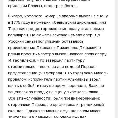
приданым Розины, ведь граф богат.
Фигаро, которого Бомарше впервые вывел на сцену
в 1775 году в комедии «Севильский цирюльник, или
Тщетная предосторожность», сразу стал весьма
популярен. На сюжет написано немало опер. До
Россини самым популярным оставалось
произведение Джованни Паизиелло. Джоаккино
решил бросить маэстро вызов, написав свою оперу.
И так увлекся, что завершил партитуру
стремительно – всего за две недели! Первое
представление (20 февраля 1816 года) закончилось
провалом: исполнитель партии Альмавивы забыл
взять с собой гитару во время серенады, Базилио
зацепился за гвоздь; на сцену выбежала кошка…
Все эти «случайности» были преднамеренными:
сторонники Паизиелло организовали грандиозный
скандал. Однако гениальная музыка запомнилась
зрителям, и в дальнейшем оперу ожидал