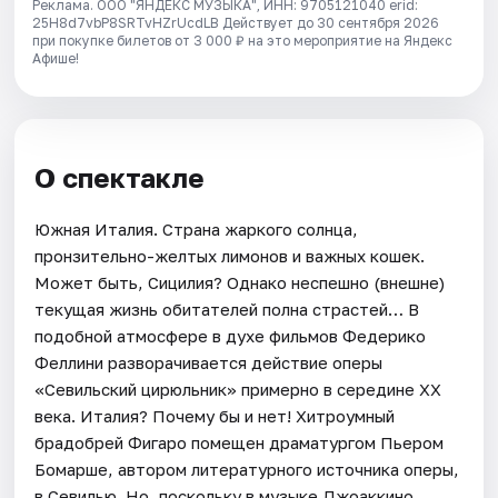
Реклама. ООО "ЯНДЕКС МУЗЫКА", ИНН: 9705121040 erid:
25H8d7vbP8SRTvHZrUcdLB
Действует до 30 сентября 2026
при покупке билетов от 3 000 ₽ на это мероприятие на Яндекс
Афише!
О спектакле
Южная Италия. Страна жаркого солнца,
пронзительно-желтых лимонов и важных кошек.
Может быть, Сицилия? Однако неспешно (внешне)
текущая жизнь обитателей полна страстей… В
подобной атмосфере в духе фильмов Федерико
Феллини разворачивается действие оперы
«Севильский цирюльник» примерно в середине XX
века. Италия? Почему бы и нет! Хитроумный
брадобрей Фигаро помещен драматургом Пьером
Бомарше, автором литературного источника оперы,
в Севилью. Но, поскольку в музыке Джоаккино