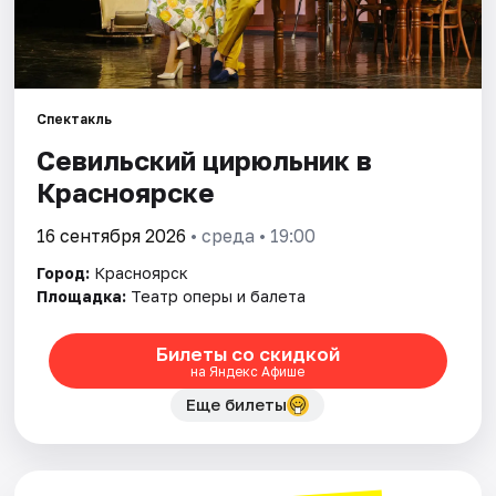
Города
Площадки
Спектакль
Севильский цирюльник в
Артисты
Красноярске
Рейтинги
16 сентября 2026
• среда • 19:00
Город:
Красноярск
Площадка:
Театр оперы и балета
Билеты со скидкой
на Яндекс Афише
Еще билеты