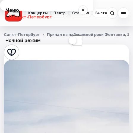
Меню
×
Концерты
Театр
Стендап
Выставки
Квест
Санкт-Петербург
Концерты
Санкт-Петербург
Причал на набережной реки Фонтанки, 10
Ночной режим
☀
☾
Театр
Стендап
Выставки
Квесты
Экскурсии
Спорт
События