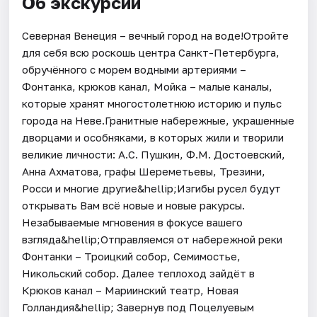
Об экскурсии
Северная Венеция – вечный город на воде!Отройте
для себя всю роскошь центра Санкт-Петербурга,
обручённого с морем водными артериями –
Фонтанка, крюков канал, Мойка – малые каналы,
которые хранят многостолетнюю историю и пульс
города на Неве.Гранитные набережные, украшенные
дворцами и особняками, в которых жили и творили
великие личности: А.С. Пушкин, Ф.М. Достоевский,
Анна Ахматова, графы Шереметьевы, Трезини,
Росси и многие другие&hellip;Изгибы русел будут
открывать Вам всё новые и новые ракурсы.
Незабываемые мгновения в фокусе вашего
взгляда&hellip;Отправляемся от набережной реки
Фонтанки – Троицкий собор, Семимостье,
Никольский собор. Далее теплоход зайдёт в
Крюков канал – Мариинский театр, Новая
Голландия&hellip; Завернув под Поцелуевым