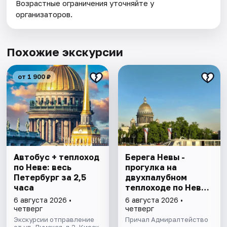
Возрастные ограничения уточняйте у
организаторов.
Похожие экскурсии
от 1 900 ₽
Автобус + теплоход
Берега Невы -
по Неве: весь
прогулка на
Петербург за 2,5
двухпалубном
часа
теплоходе по Неве
с подходом к
6 августа 2026 •
6 августа 2026 •
Финскому заливу
четверг
четверг
Экскурсии отправление
Причал Адмиралтейство