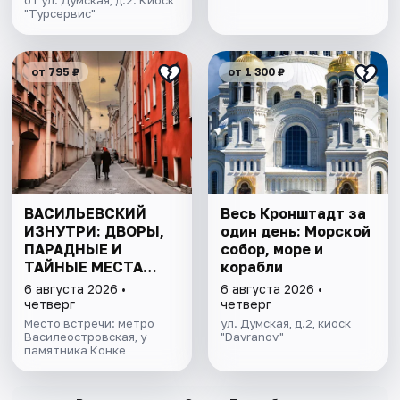
от ул. Думская, д.2. Киоск
"Турсервис"
от 795 ₽
от 1 300 ₽
ВАСИЛЬЕВСКИЙ
Весь Кронштадт за
ИЗНУТРИ: ДВОРЫ,
один день: Морской
ПАРАДНЫЕ И
собор, море и
ТАЙНЫЕ МЕСТА
корабли
ОСТРОВА
6 августа 2026 •
6 августа 2026 •
четверг
четверг
Место встречи: метро
ул. Думская, д.2, киоск
Василеостровская, у
"Davranov"
памятника Конке