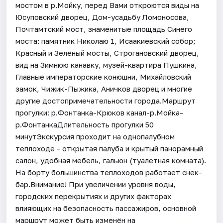
мостом в р.Мойку, перед Вами откроются виды на
Юсуповский дворец, Дом-усадьбу Ломоносова,
Почтамтский мост, знаменитые площадь Синего
моста: памятник Николаю 1, Исаакиевский собор;
Красный и Зелёный мосты, Строгановский дворец,
вид на Зимнюю канавку, музей-квартира Пушкина,
Главные императорские конюшни, Михайловский
замок, Чижик-Пыжика, Аничков дворец и многие
другие достопримечательности города.Маршрут
прогулки: р.Фонтанка-Крюков канал-р.Мойка-
р.ФонтанкаДлительность прогулки 50
минутЭкскурсия проходит на однопалубном
теплоходе - открытая палуба и крытый панорамный
салон, удобная мебель, гальюн (туалетная комната).
На борту большинства теплоходов работает снек-
бар.Внимание! При увеличении уровня воды,
городских перекрытиях и других факторах
влияющих на безопасность пассажиров, основной
маршрут может быть изменён на