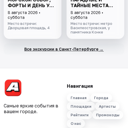
ФОРТЫ И ДЕНЬ У
ТАЙНЫЕ МЕСТА
ФИНСКОГО ЗАЛИВА.
ОСТРОВА
8 августа 2026 •
8 августа 2026 •
ВСЁ ВКЛЮЧЕНО
суббота
суббота
Место встречи:
Место встречи: метро
Дворцовая площадь, 4
Василеостровская, у
памятника Конке
→
Все экскурсии в Санкт-Петербурге
Навигация
Главная
Города
Самые яркие события в
Площадки
Артисты
вашем городе.
Рейтинги
Промокоды
О нас