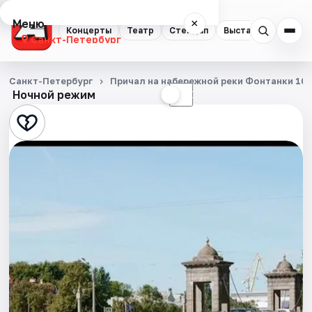
Меню
×
Концерты
Театр
Стендап
Выставки
Квест
Санкт-Петербург
Концерты
Санкт-Петербург
Причал на набережной реки Фонтанки 10
Ночной режим
☀
☾
Театр
Стендап
Выставки
Квесты
Экскурсии
Спорт
События