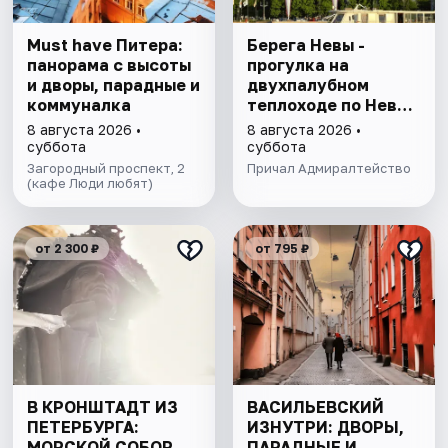
Must have Питера:
Берега Невы -
панорама с высоты
прогулка на
и дворы, парадные и
двухпалубном
коммуналка
теплоходе по Неве
с подходом к
8 августа 2026 •
8 августа 2026 •
Финскому заливу
суббота
суббота
Загородный проспект, 2
Причал Адмиралтейство
(кафе Люди любят)
от 2 300 ₽
от 795 ₽
В КРОНШТАДТ ИЗ
ВАСИЛЬЕВСКИЙ
ПЕТЕРБУРГА:
ИЗНУТРИ: ДВОРЫ,
МОРСКОЙ СОБОР,
ПАРАДНЫЕ И