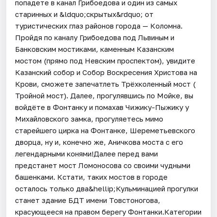
попадете в канал Грибоедова и один из самых
старинных и &ldquo;скрытых&rdquo; от
туристических глаз районов города — Коломна.
Пройдя по каналу Грибоедова под Львиным и
Банковским мостиками, каменным Казанским
мостом (прямо под Невским проспектом), увидите
Казанский собор и Собор Воскресения Христова на
Крови, сможете запечатлеть Трёхколенный мост (
Тройной мост). Далее, прогулявшись по Мойке, вы
войдёте в Фонтанку и помахав Чижику-Пыжику у
Михайловского замка, прогуляетесь мимо
старейшего цирка на Фонтанке, Шереметьевского
дворца, ну и, конечно же, Аничкова моста с его
легендарными конями!Далее перед вами
предстанет мост Ломоносова со своими чудными
башенками. Кстати, таких мостов в городе
осталось только два&hellip;Кульминацией прогулки
станет здание БДТ имени Товстоногова,
красующееся на правом берегу Фонтанки.Категории