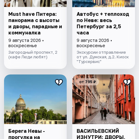
Must have Питера:
Автобус + теплоход
панорама с высоты
по Неве: весь
и дворы, парадные и
Петербург за 2,5
коммуналка
часа
9 августа 2026 •
9 августа 2026 •
воскресенье
воскресенье
Загородный проспект, 2
Экскурсии отправление
(кафе Люди любят)
от ул. Думская, д.2. Киоск
"Турсервис"
от 795 ₽
Берега Невы -
ВАСИЛЬЕВСКИЙ
прогулка на
ИЗНУТРИ: ДВОРЫ,