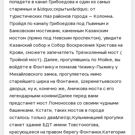
попадете в канал Грибоедова и один из самых
старинных и &ldquo;скрытых&rdquo; от
туристических глаз районов города — Коломна.
Пройдя по каналу Грибоедова под Львиным и
Банковским мостиками, каменным Казанским
мостом (прямо под Невским проспектом), увидите
Казанский собор и Собор Воскресения Христова на
Крови, сможете запечатлеть Трёхколенный мост (
Тройной мост). Далее, прогулявшись по Мойке, вы
войдёте в Фонтанку и помахав Чижику-Пыжику у
Михайловского замка, прогуляетесь мимо
старейшего цирка на Фонтанке, Шереметьевского
дворца, ну и, конечно же, Аничкова моста с его
легендарными конями!Далее перед вами
предстанет мост Ломоносова со своими чудными
башенками. Кстати, таких мостов в городе
осталось только два&hellip;Кульминацией прогулки
станет здание БДТ имени Товстоногова,
красующееся на правом берегу Фонтанки.Категории