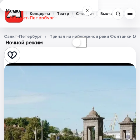
Меню
×
Концерты
Театр
Стендап
Выставки
Квест
Санкт-Петербург
Концерты
Санкт-Петербург
Причал на набережной реки Фонтанки 10
Ночной режим
☀
☾
Театр
Стендап
Выставки
Квесты
Экскурсии
Спорт
События