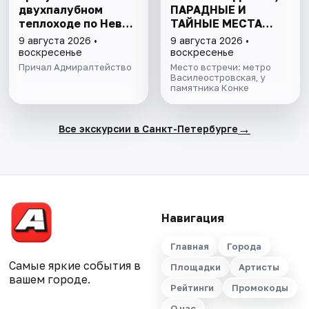
двухпалубном
ПАРАДНЫЕ И
теплоходе по Неве
ТАЙНЫЕ МЕСТА
с подходом к
ОСТРОВА
9 августа 2026 •
9 августа 2026 •
Финскому заливу
воскресенье
воскресенье
Причал Адмиралтейство
Место встречи: метро
Василеостровская, у
памятника Конке
→
Все экскурсии в Санкт-Петербурге
Навигация
Главная
Города
Самые яркие события в
Площадки
Артисты
вашем городе.
Рейтинги
Промокоды
О нас