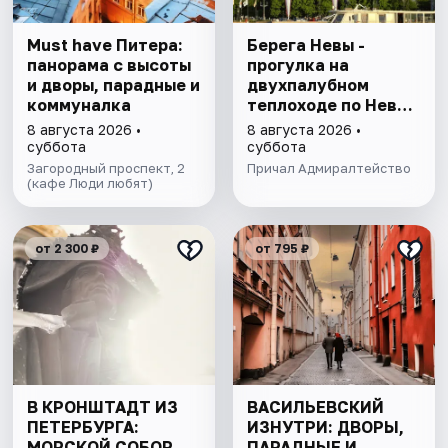
Must have Питера:
Берега Невы -
панорама с высоты
прогулка на
и дворы, парадные и
двухпалубном
коммуналка
теплоходе по Неве
с подходом к
8 августа 2026 •
8 августа 2026 •
Финскому заливу
суббота
суббота
Загородный проспект, 2
Причал Адмиралтейство
(кафе Люди любят)
от 2 300 ₽
от 795 ₽
В КРОНШТАДТ ИЗ
ВАСИЛЬЕВСКИЙ
ПЕТЕРБУРГА:
ИЗНУТРИ: ДВОРЫ,
МОРСКОЙ СОБОР,
ПАРАДНЫЕ И