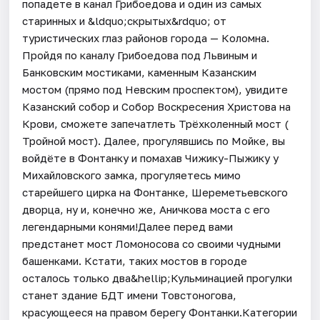
попадете в канал Грибоедова и один из самых
старинных и &ldquo;скрытых&rdquo; от
туристических глаз районов города — Коломна.
Пройдя по каналу Грибоедова под Львиным и
Банковским мостиками, каменным Казанским
мостом (прямо под Невским проспектом), увидите
Казанский собор и Собор Воскресения Христова на
Крови, сможете запечатлеть Трёхколенный мост (
Тройной мост). Далее, прогулявшись по Мойке, вы
войдёте в Фонтанку и помахав Чижику-Пыжику у
Михайловского замка, прогуляетесь мимо
старейшего цирка на Фонтанке, Шереметьевского
дворца, ну и, конечно же, Аничкова моста с его
легендарными конями!Далее перед вами
предстанет мост Ломоносова со своими чудными
башенками. Кстати, таких мостов в городе
осталось только два&hellip;Кульминацией прогулки
станет здание БДТ имени Товстоногова,
красующееся на правом берегу Фонтанки.Категории