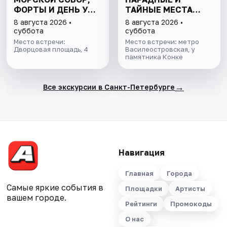
ФОРТЫ И ДЕНЬ У
ТАЙНЫЕ МЕСТА
ФИНСКОГО ЗАЛИВА.
ОСТРОВА
8 августа 2026 •
8 августа 2026 •
ВСЁ ВКЛЮЧЕНО
суббота
суббота
Место встречи:
Место встречи: метро
Дворцовая площадь, 4
Василеостровская, у
памятника Конке
→
Все экскурсии в Санкт-Петербурге
Навигация
Главная
Города
Самые яркие события в
Площадки
Артисты
вашем городе.
Рейтинги
Промокоды
О нас