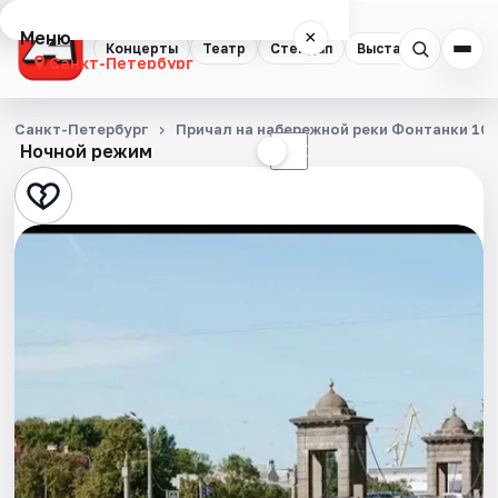
Меню
×
Концерты
Театр
Стендап
Выставки
Квест
Санкт-Петербург
Концерты
Санкт-Петербург
Причал на набережной реки Фонтанки 10
Ночной режим
☀
☾
Театр
Стендап
Выставки
Квесты
Экскурсии
Спорт
События