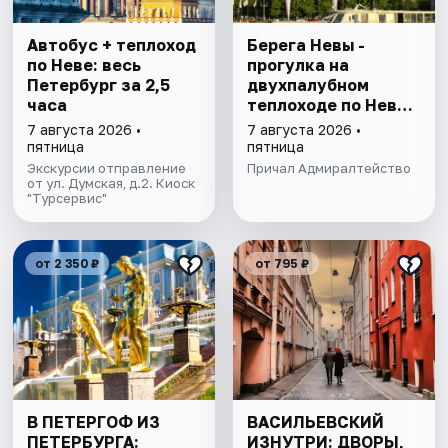
Автобус + теплоход
Берега Невы -
по Неве: весь
прогулка на
Петербург за 2,5
двухпалубном
часа
теплоходе по Неве
с подходом к
7 августа 2026 •
7 августа 2026 •
Финскому заливу
пятница
пятница
Экскурсии отправление
Причал Адмиралтейство
от ул. Думская, д.2. Киоск
"Турсервис"
от 2 350 ₽
от 795 ₽
В ПЕТЕРГОФ ИЗ
ВАСИЛЬЕВСКИЙ
ПЕТЕРБУРГА:
ИЗНУТРИ: ДВОРЫ,