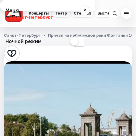
Меню
×
Концерты
Театр
Стендап
Выставки
Квест
Санкт-Петербург
Концерты
Санкт-Петербург
Причал на набережной реки Фонтанки 10
Ночной режим
☀
☾
Театр
Стендап
Выставки
Квесты
Экскурсии
Спорт
События