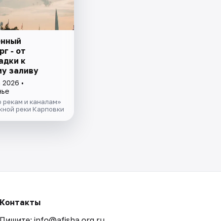
енный
г - от
адки к
у заливу
 2026 •
нье
 рекам и каналам»
жной реки Карповки
Контакты
Пишите: info@afisha.org.ru