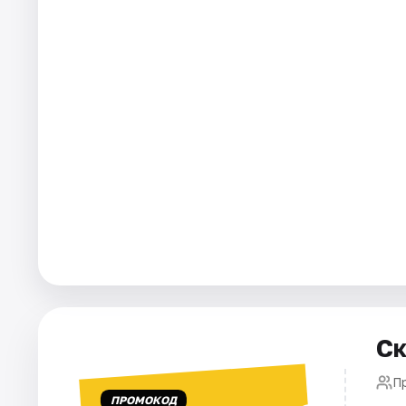
Города
Площадки
Артисты
Рейтинги
Ск
П
ПРОМОКОД