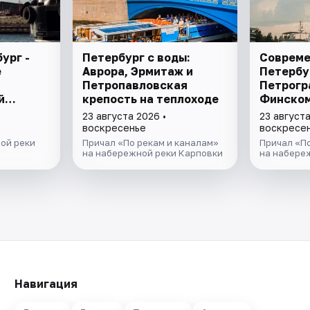
ург -
Петербург с воды:
Соврем
е
Аврора, Эрмитаж и
Петербур
Петропавловская
Петрогр
й
крепость на теплоходе
Финском
23 августа 2026 •
23 августа
воскресенье
воскресе
ой реки
Причал «По рекам и каналам»
Причал «По
на набережной реки Карповки
на набере
Навигация