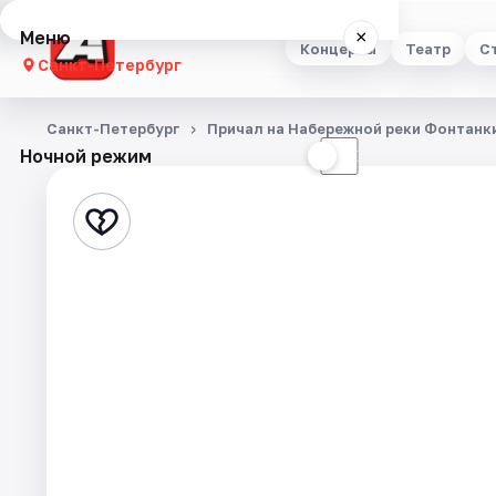
Меню
×
Концерты
Театр
С
Санкт-Петербург
Концерты
Санкт-Петербург
Причал на Набережной реки Фонтанк
Ночной режим
☀
☾
Театр
Стендап
Выставки
Квесты
Экскурсии
Спорт
События