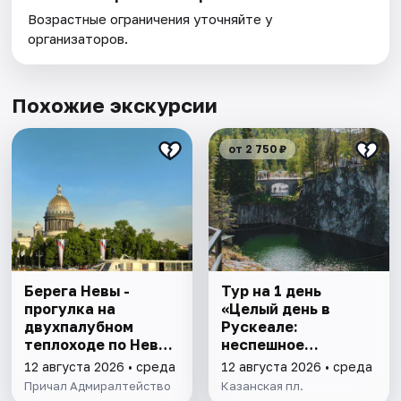
Возрастные ограничения уточняйте у
организаторов.
Похожие экскурсии
от 2 750 ₽
Берега Невы -
Тур на 1 день
прогулка на
«Целый день в
двухпалубном
Рускеале:
теплоходе по Неве
неспешное
с подходом к
путешествие по
12 августа 2026 • среда
12 августа 2026 • среда
Финскому заливу
мраморному чуду»
Причал Адмиралтейство
Казанская пл.