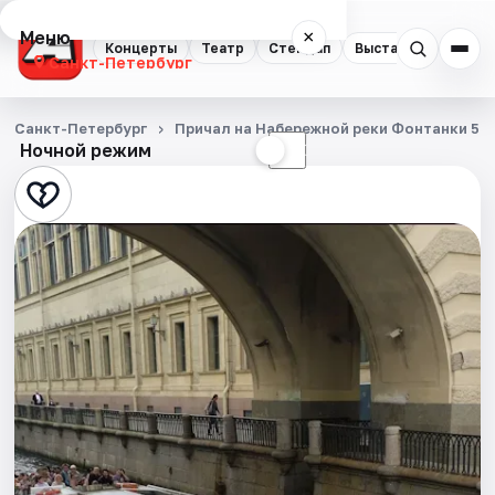
Меню
×
Концерты
Театр
Стендап
Выставки
Квест
Санкт-Петербург
Концерты
Санкт-Петербург
Причал на Набережной реки Фонтанки 53
Ночной режим
☀
☾
Театр
Стендап
Выставки
Квесты
Экскурсии
Спорт
События