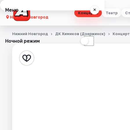
Меню
×
Концерты
Театр
Ст
Нижний Новгород
Концерты
Нижний Новгород
ДК Химиков (Дзержинск)
Концер
Ночной режим
☀
☾
Театр
Стендап
Выставки
Квесты
Экскурсии
Спорт
События