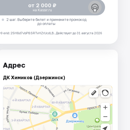
от 2 000 ₽
на Kassir.ru
2 шаг. Выберите билет и примените промокод
до оплаты
 erid: 25H8d7vbP8SRTvHZrUcdLB.
Действует до 31 августа 2026
Адрес
ДК Химиков (Дзержинск)