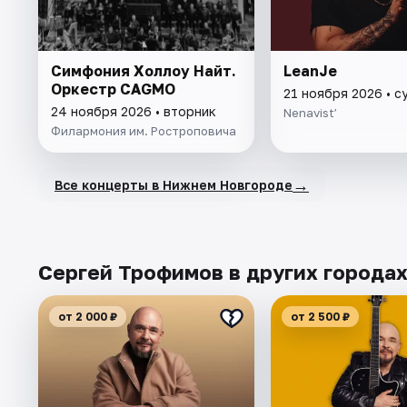
Симфония Холлоу Найт.
LeanJe
Оркестр CAGMO
21 ноября 2026 • с
24 ноября 2026 • вторник
Nenavist’
Филармония им. Ростроповича
→
Все концерты в Нижнем Новгороде
Сергей Трофимов в других города
от 2 000 ₽
от 2 500 ₽