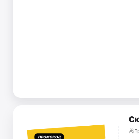
Города
Площадки
Артисты
Рейтинги
Ск
П
ПРОМОКОД