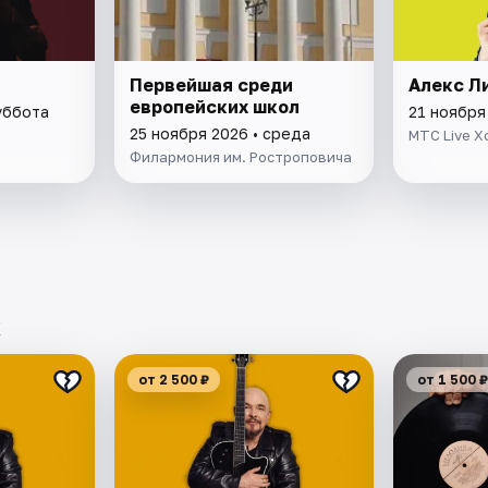
Первейшая среди
Алекс Л
европейских школ
уббота
21 ноября
25 ноября 2026 • среда
МТС Live Х
Филармония им. Ростроповича
х
от 2 500 ₽
от 1 500 ₽