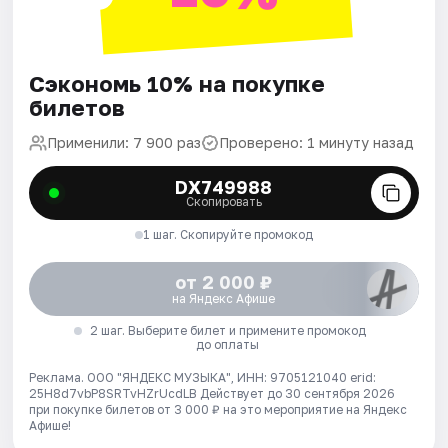
Сэкономь 10% на покупке
билетов
Применили: 7 900 раз
Проверено: 1 минуту назад
DX749988
Скопировать
1 шаг. Скопируйте промокод
от 2 000 ₽
на Яндекс Афише
2 шаг. Выберите билет и примените промокод
до оплаты
Реклама. ООО "ЯНДЕКС МУЗЫКА", ИНН: 9705121040 erid:
25H8d7vbP8SRTvHZrUcdLB
Действует до 30 сентября 2026
при покупке билетов от 3 000 ₽ на это мероприятие на Яндекс
Афише!