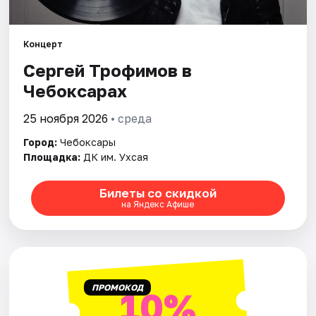
Площадки
Артисты
Концерт
Сергей Трофимов в
Рейтинги
Чебоксарах
25 ноября 2026
• среда
Город:
Чебоксары
Площадка:
ДК им. Ухсая
Билеты со скидкой
на Яндекс Афише
ПРОМОКОД
10%