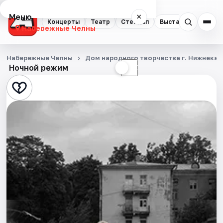
Меню
×
Концерты
Театр
Стендап
Выставки
Экску
Набережные Челны
Концерты
Набережные Челны
Дом народного творчества г. Нижнека
Ночной режим
☀
☾
Театр
Стендап
Выставки
Экскурсии
События
Города