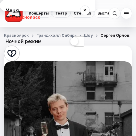
Меню
×
Концерты
Театр
Стендап
Выставки
Квест
Красноярск
Концерты
Красноярск
Гранд-холл Сибирь
Шоу
Сергей Орлов: З
Ночной режим
☀
☾
Театр
Стендап
Выставки
Квесты
Экскурсии
Спорт
События