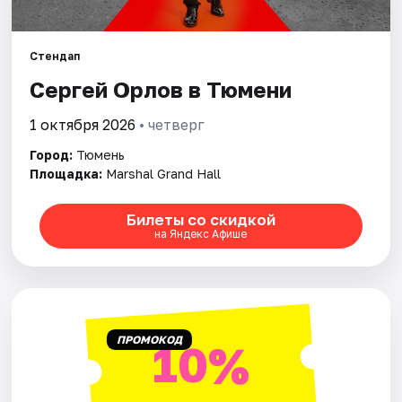
Города
Стендап
Сергей Орлов в Тюмени
Площадки
1 октября 2026
• четверг
Артисты
Город:
Тюмень
Рейтинги
Площадка:
Marshal Grand Hall
Билеты со скидкой
на Яндекс Афише
ПРОМОКОД
10%