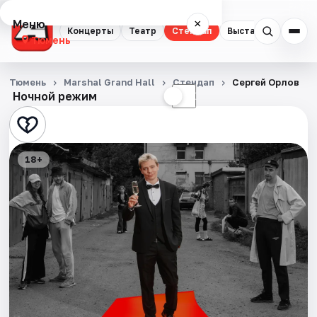
Меню
×
Концерты
Театр
Стендап
Выставки
Квест
Тюмень
Концерты
Тюмень
Marshal Grand Hall
Стендап
Сергей Орлов
Ночной режим
☀
☾
Театр
Стендап
18+
Выставки
Квесты
Экскурсии
Спорт
События