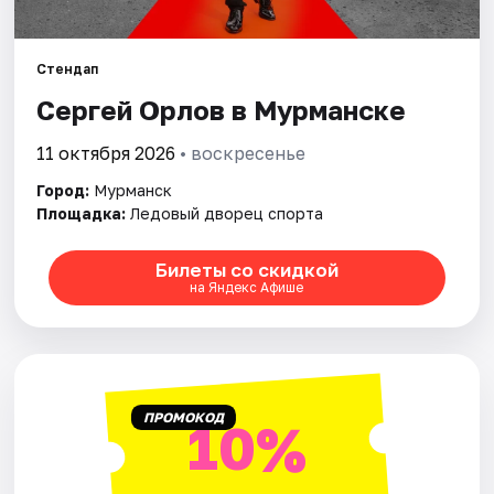
Города
Площадки
Стендап
Сергей Орлов в Мурманске
Артисты
11 октября 2026
• воскресенье
Рейтинги
Город:
Мурманск
Площадка:
Ледовый дворец спорта
Билеты со скидкой
на Яндекс Афише
ПРОМОКОД
10%