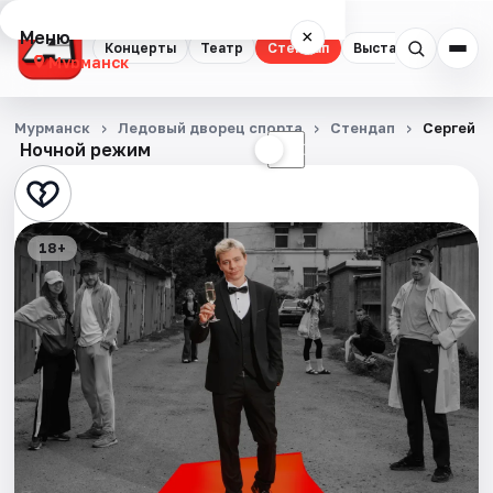
Меню
×
Концерты
Театр
Стендап
Выставки
Экску
Мурманск
Концерты
Мурманск
Ледовый дворец спорта
Стендап
Сергей О
Ночной режим
☀
☾
Театр
Стендап
18+
Выставки
Экскурсии
Спорт
События